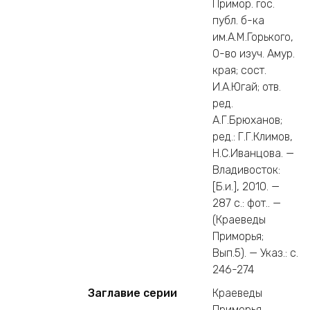
Примор. гос.
публ. б-ка
им.А.М.Горького,
О-во изуч. Амур.
края; сост.
И.А.Югай; отв.
ред.
А.Г.Брюханов;
ред.: Г.Г.Климов,
Н.С.Иванцова. —
Владивосток:
[Б.и.], 2010. —
287 c.: фот.. —
(Краеведы
Приморья;
Вып.5). — Указ.: с.
246-274
Заглавие серии
Краеведы
Приморья