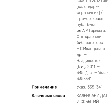
края на 2012 год:
[календарь-
справочник] /
Примор. краев.
публ. б-ка
им.А.М.Горького,
Отд. краеведч.
библиогр.; сост.
Н.С.Иванцова и
др.. —
Владивосток:
[б.и.], 2011. —
345,[1] c.. — Указ.:
335-341
Примечание
Указ.: 335-341
Ключевые слова
КАЛЕНДАРИ ДАТ
И СОБЫТИЙ