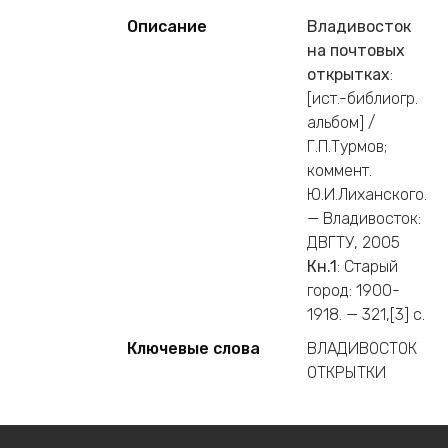
Описание
Владивосток
на почтовых
открытках
:
[ист.-библиогр.
альбом] /
Г.П.Турмов;
коммент.
Ю.И.Лиханского.
— Владивосток:
ДВГТУ, 2005
Кн.1
: Старый
город: 1900-
1918. — 321,[3] c.
Ключевые слова
ВЛАДИВОСТОК
ОТКРЫТКИ