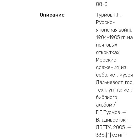
88-3
Описание
Турмов Г.П.
Русско-
японская война
1904-1905 гг. на
почтовых
открытках.
Морские
сражения: из
собр. ист. музея
Дальневост. гос.
техн. ун-та: ист.-
библиогр.
альбом /
Г.П.Турмов. —
Владивосток:
ДВГТУ, 2005. —
336,[1] c.: ил.. —