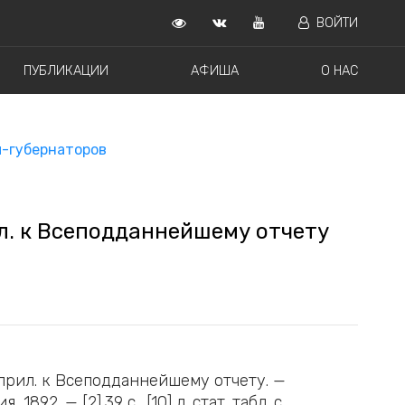
ВОЙТИ
ПУБЛИКАЦИИ
АФИША
О НАС
-губернаторов
ил. к Всеподданнейшему отчету
 прил. к Всеподданнейшему отчету. —
892. — [2],39 с., [10] л. стат. табл. c.