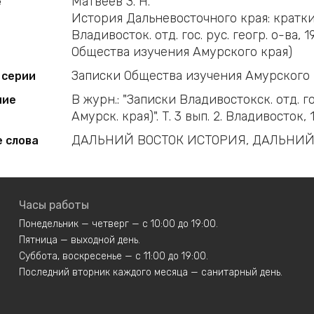
Матвеев З. Н.
е
История Дальневосточного края: краткий
Владивосток. отд. гос. рус. геогр. о-ва, 19
Общества изучения Амурского края)
Записки Общества изучения Амурского 
 серии
В журн.: "Записки Владивостокск. отд. г
ние
Амурск. края)". Т. 3 вып. 2. Владивосток, 1
ДАЛЬНИЙ ВОСТОК ИСТОРИЯ, ДАЛЬНИЙ
 слова
Часы работы
Понедельник — четверг — с 10:00 до 19:00.
Пятница — выходной день.
Суббота, воскресенье — с 11:00 до 19:00.
Последний вторник каждого месяца — санитарный день.