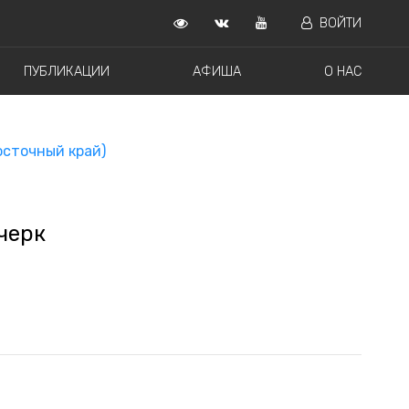
ВОЙТИ
ПУБЛИКАЦИИ
АФИША
О НАС
осточный край)
черк