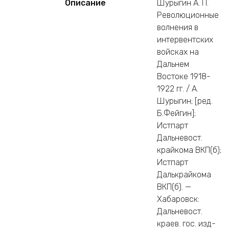
Описание
Шурыгин А. П.
Революционные
волнения в
интервентских
войсках на
Дальнем
Востоке 1918-
1922 гг. / А.
Шурыгин; [ред.
Б.Фейгин];
Истпарт
Дальневост.
крайкома ВКП(б);
Истпарт
Далькрайкома
ВКП(б). —
Хабаровск:
Дальневост.
краев. гос. изд-