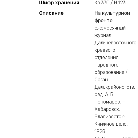
Шифр хранения
Кр.37С / Н 123
Описание
На культурном
фронте
:
ежемесячный
журнал
Дальневосточного
краевого
отделения
народного
образования /
Орган
Далькрайоно; отв.
ред. А. В.
Пономарев. —
Хабаровск;
Владивосток:
Книжное дело,
1928