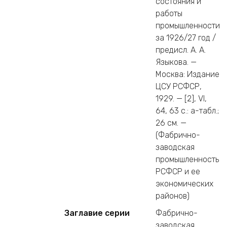
состояния и
работы
промышленности
за 1926/27 год /
предисл. А. А.
Языкова. —
Москва: Издание
ЦСУ РСФСР,
1929. — [2], VI,
64, 63 c.: a-табл.;
26 см. —
(Фабрично-
заводская
промышленность
РСФСР и ее
экономических
районов)
Заглавие серии
Фабрично-
заводская