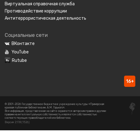
Виртуальная справочная служба
Противодействие коррупции
Антитеррористическая деятельность
Социальные сети
ВКонтакте
YouTube
Rutube
16+
© 2001-2026 Государственное бюджетное учреждение культуры «Приморская
краевая публичная библиотека им. А.М. Горького».
Вся информация, представленная на сайте охраняется авторским правом и другими
правами на интеллектуальную собственность и является собственностью
соответствующих правообладателей или библиотеки.
Версия 2.17.8 (1526)