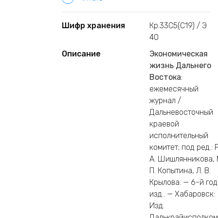
Шифр хранения
Кр.33С5(С19) / Э
40
Описание
Экономическая
жизнь Дальнего
Востока
:
ежемесячный
журнал /
Дальневосточный
краевой
исполнительный
комитет; под ред.: Р
А. Шишлянникова, 
П. Копытина, Л. В.
Крылова. — 6-й год
изд.. — Хабаровск:
Изд.
Далькрайисполком