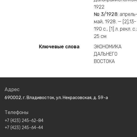
1922
№ 3/1928
: апрель
май, 1928. — [2],13-
190 с., [1] л. рекл. c.;
25 см
Ключевые слова
ЭКОНОМИКА
ДАЛЬНЕГО
ВОСТОКА
Адрес
690002, г. Владивосток, ул. Некрасовская, д. 59-а
Телефоны
+7 (423) 245-62-84
+7 (423) 245-64-44