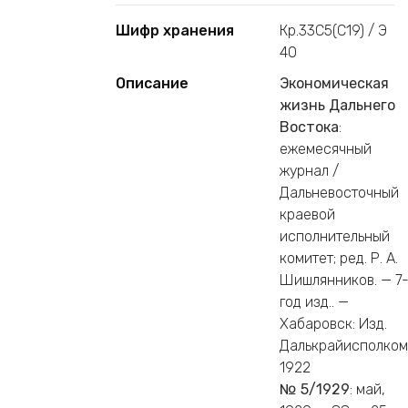
Шифр хранения
Кр.33С5(С19) / Э
40
Описание
Экономическая
жизнь Дальнего
Востока
:
ежемесячный
журнал /
Дальневосточный
краевой
исполнительный
комитет; ред. Р. А.
Шишлянников. — 7
год изд.. —
Хабаровск: Изд.
Далькрайисполком
1922
№ 5/1929
: май,