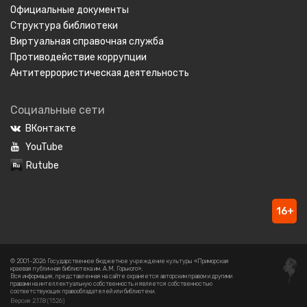
Официальные документы
Структура библиотеки
Виртуальная справочная служба
Противодействие коррупции
Антитеррористическая деятельность
Социальные сети
ВКонтакте
YouTube
Rutube
16+
© 2001-2026 Государственное бюджетное учреждение культуры «Приморская
краевая публичная библиотека им. А.М. Горького».
Вся информация, представленная на сайте охраняется авторским правом и другими
правами на интеллектуальную собственность и является собственностью
соответствующих правообладателей или библиотеки.
Версия 2.17.8 (1526)