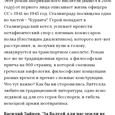
Этот роман американского писателя (вышел в 2006
году) от первого лица описывает жизнь офицера
СС с 1941 по 1945 год. Сталинграду посвящена одна
из частей - "Куранта". Герой попадает в
Сталинградский котел, успевает провести
метафизический спор с пленным комиссаром
полка (блестящим диалектиком), которого вот-вот
расстреляют, и, получив пулю в голову,
эвакуируется на транспортном самолете. Роман
все же не традиционная проза, а философская
притча на 900 страниц, в которой смешаны
греческая мифология, философские концепции
разных времен и прочие сложные конструкции.
Что тут важно? Как бы ни сторонились Литтелла
любители традиционной литературы, одно ясно:
ледяной ад для его героя бесспорен, и гибель
немецкой армии неотвратима.
Василий Зайцев, "За Волгой для нас земли не