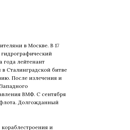
ителями в Москве. В 17
а гидрографический
ва года лейтенант
л в Сталинградской битве
зию. После излечения и
-Западного
авления ВМФ. С сентября
о флота. Долгожданный
и кораблестроения и