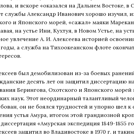
лова, и вскоре «оказался на Дальнем Востоке, в 
т службы Александр Иванович хорошо изучил, и
ого и Японского морей, «сажал» маяки Марекан
вая, на устье Ини, Кухтуя, в Новом Устье, на уст
ное увлечение А. И. Алексеева историей освоени
 годы, а служба на Тихоокеанском флоте оконча
тересов.
И. Алексеев был демобилизован из-за боевых ранени
ажданские десять лет он защитил диссертацию н
ания Берингова, Охотского и Японского морей в 
ких наук. Этот неординарный талантливый чел
бован, он не боялся трудностей и упорно шел к 
ения устья Амура, итогом этой грандиозной кр
 диссертация «Амурская экспедиция 1849-1855 г
ексеев защитил во Владивостоке в 1970 г. и таки