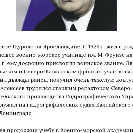
в селе Щурово на Ярославщине. С 1928 г. жил с род
ысшее военно-морское училище им. М. Фрунзе н
1 г. ему досрочно присвоили воинское звание. Д
льском и Северо-Кавказском фронтах, участвова
ыл дважды ранен, получил очень тяжелую конту
. Алексеев трудился старшим редактором Северо
тельского производства Гидрографического Упр
г. служил на гидрографических судах Балтийског
Ленинграде.
еев продолжил учебу в Военно-морской академи