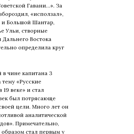
Советской Гавани…». За
збороздил, «исползал»,
 и Большой Шантар,
ье Ульи, створные
я Дальнего Востока
тельно определила круг
й в чине капитана 3
а тему «Русские
19 веке» и стал
овек был потрясающе
своей цели. Много лет он
опотливой аналитической
одов». Примечательно,
м образом стал первым у