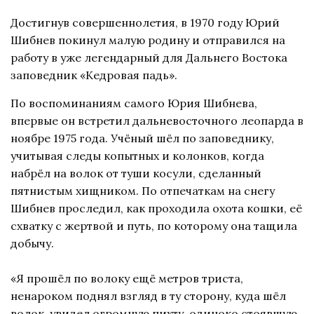
Достигнув совершеннолетия, в 1970 году Юрий
Шибнев покинул малую родину и отправился на
работу в уже легендарный для Дальнего Востока
заповедник «Кедровая падь».
По воспоминаниям самого Юрия Шибнева,
впервые он встретил дальневосточного леопарда в
ноябре 1975 года. Учёный шёл по заповеднику,
учитывая следы копытных и колонков, когда
набрёл на волок от туши косули, сделанный
пятнистым хищником. По отпечаткам на снегу
Шибнев проследил, как проходила охота кошки, её
схватку с жертвой и путь, по которому она тащила
добычу.
«Я прошёл по волоку ещё метров триста,
ненароком поднял взгляд в ту сторону, куда шёл
волок, увидел огромную пихту, одиноко стоявшую