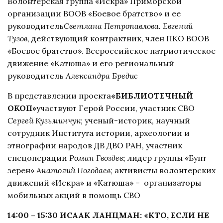
Волонтерская группа «Искра» Приморской
организации ВООВ «Боевое братство» и ее
руководитель
Светлана Петропавлова.
Евгений
Тузов,
действующий контрактник, член ПКО ВООВ
«Боевое братство». Всероссийское патриотическое
движение «Катюша» и его региональный
руководитель
Александра Бредис
В представлении проекта
«БИБЛИОТЕЧНЫЙ
ОКОП»
участвуют Герой России, участник СВО
Сергей Кузьминчук;
ученый-историк, научный
сотрудник Института истории, археологии и
этнографии народов ДВ ДВО РАН, участник
спецоперации
Роман Гвоздев
;
лидер группы «Бунт
зерен»
Анатолий Погодаев
; активисты волонтерских
движений «Искра» и «Катюша» – организаторы
мобильных акций в помощь СВО
14:00 – 15:30 ИСААК ЛАНЦМАН: «КТО, ЕСЛИ НЕ