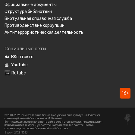
Официальные документы
Структура библиотеки
Виртуальная справочная служба
Противодействие коррупции
Антитеррористическая деятельность
Социальные сети
ВКонтакте
YouTube
Rutube
16+
© 2001-2026 Государственное бюджетное учреждение культуры «Приморская
краевая публичная библиотека им. А.М. Горького».
Вся информация, представленная на сайте охраняется авторским правом и другими
правами на интеллектуальную собственность и является собственностью
соответствующих правообладателей или библиотеки.
Версия 2.17.8 (1526)