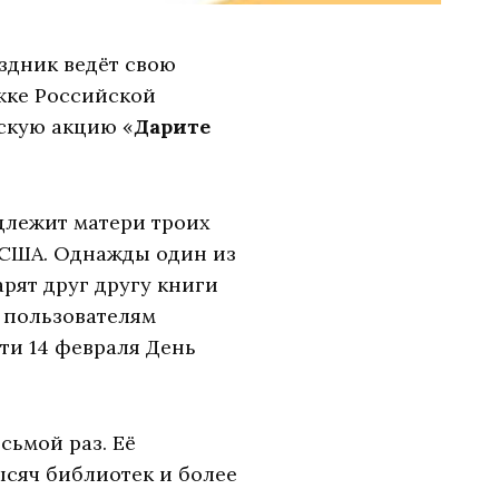
здник ведёт свою
ржке Российской
скую акцию «
Дарите
длежит матери троих
 США. Однажды один из
арят друг другу книги
к пользователям
ти 14 февраля День
сьмой раз. Её
ысяч библиотек и более