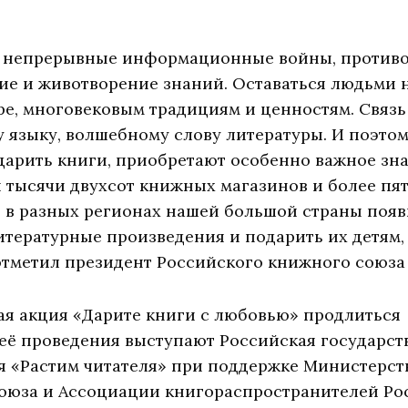
о непрерывные информационные войны, противо
ние и животворение знаний. Оставаться людьми
уре, многовековым традициям и ценностям. Связ
 языку, волшебному слову литературы. И поэтом
арить книги, приобретают особенно важное знач
тысячи двухсот книжных магазинов и более пят
ян в разных регионах нашей большой страны поя
тературные произведения и подарить их детям,
тметил президент Российского книжного союза
ая акция «Дарите книги с любовью» продлиться н
её проведения выступают Российская государст
я «Растим читателя» при поддержке Министерств
оюза и Ассоциации книгораспространителей Ро