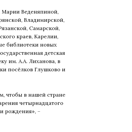
ра Марии Веденяпиной,
рянской, Владимирской,
Рязанской, Самарской,
ского краев, Карелии,
ые библиотеки новых
государственная детская
 им. А.А. Лиханова, в
еки посёлков Глушково и
м, чтобы в нашей стране
арения четырнадцатого
ни рождения», –