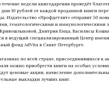
 в течение недели книгодарения проведёт благо
и дни 10 рублей от каждой проданной книги пере
ы. Издательство «Профдетлит» отправит 50 новы
ими, гематологическими и иммунологическими 
 Кривошлыковой, Дмитрия Емца, Василисы Кошк
тся в ведущий специализированный Центр имени
ный фонд AdVita в Санкт-Петербурге.
агазинах по всей стране, присоединившихся к а
враля можно приобрести книги на особых условия
ждут ценовые акции, начисление дополнительных
ельные выкладки лучших книг.
!