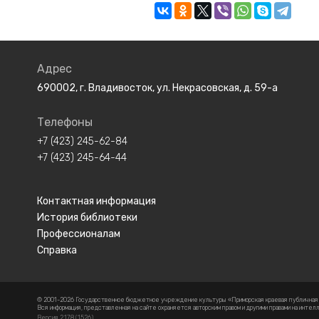
Адрес
690002, г. Владивосток, ул. Некрасовская, д. 59-а
Телефоны
+7 (423) 245-62-84
+7 (423) 245-64-44
Контактная информация
История библиотеки
Профессионалам
Справка
© 2001-2026 Государственное бюджетное учреждение культуры «Приморская краевая публичная би
Вся информация, представленная на сайте охраняется авторским правом и другими правами на инт
Версия 2.17.8 (1526)