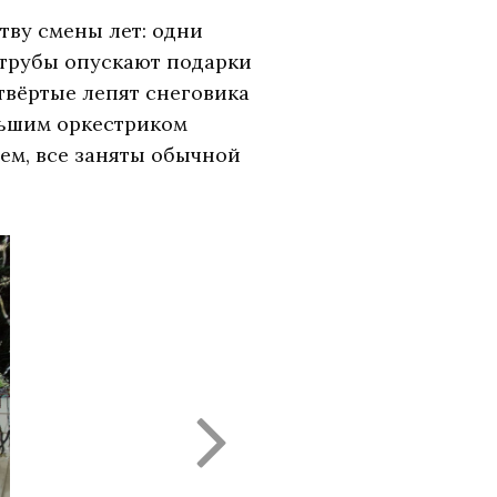
тву смены лет: одни
 трубы опускают подарки
твёртые лепят снеговика
льшим оркестриком
щем, все заняты обычной