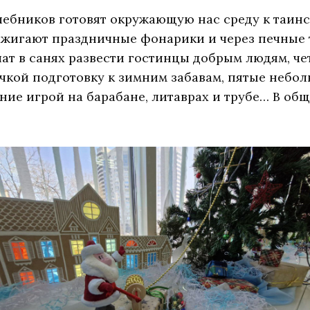
ебников готовят окружающую нас среду к таинс
зажигают праздничные фонарики и через печные
шат в санях развести гостинцы добрым людям, че
чкой подготовку к зимним забавам, пятые небо
ние игрой на барабане, литаврах и трубе… В об