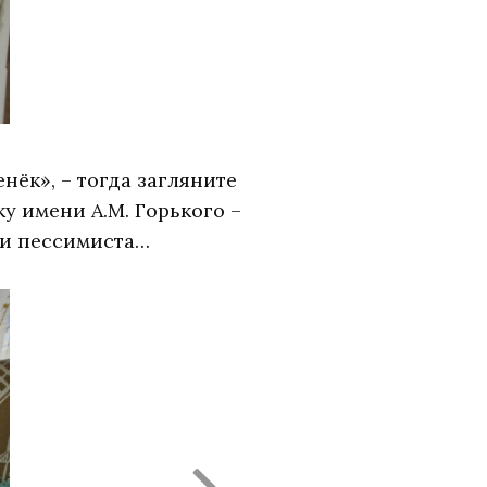
нёк», – тогда загляните
 имени А.М. Горького –
а и пессимиста…