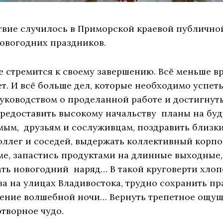
твие случилось в Приморской краевой публично
новогодних праздников.
е стремится к своему завершению. Всё меньше в
т. И всё больше дел, которые необходимо успет
руководством о проделанной работе и достигнут
предоставить высокому начальству планы на буд
ым, друзьям и сослуживцам, поздравить близки
оллег и соседей, выдержать коллективный корпо
оме, запастись продуктами на длинные выходные
ать новогодний наряд… В такой круговерти хлоп
а на улицах Владивостока, трудно сохранить п
ушение волшебной ночи… Вернуть трепетное ощ
творное чудо.