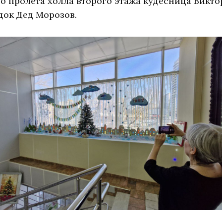
о пролёта холла второго этажа кудесница Викт
док Дед Морозов.