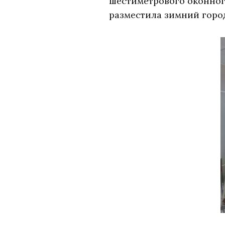
шестиметрового оконног
разместила зимний горо