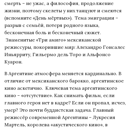
смерть – не ужас, а философия, продолжение
жизни, поэтому скелеты у них танцуют и смеются
(вспомните «День мёртвых»). Тема эмиграции –
разрыв с семьёй, потеря родного языка,
бесконечная боль и бесконечный сюжет.
Знаменитые «Три амиго» мексиканской
режиссуры, покорившие мир: Алехандро Гонсалес
Иньярриту, Гильермо дель Торо и Альфонсо
Куарон.
В Аргентине атмосфера меняется кардинально. В
отличие от мексиканского барокко, аргентинское
кино аскетично. Ключевая тема аргентинского
кино – «отсутствие». Как снимать фильм, если
главного героя нет в кадре? Если он пропал, исчез,
умер? Это почти буддистская задача. Главный
режиссёр современной Аргентины – Лукресия
Мартель, королева «акустического кино», в