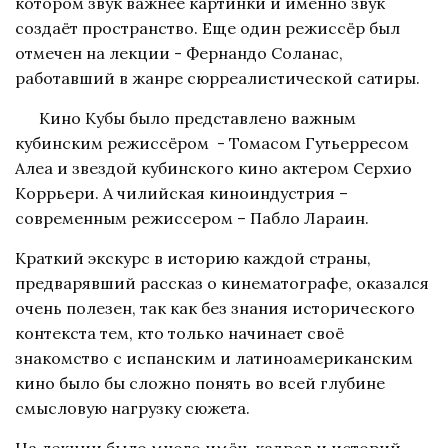
котором звук важнее картинки и именно звук
создаёт пространство. Еще один режиссёр был
отмечен на лекции - Фернандо Соланас,
работавший в жанре сюрреалистической сатиры.
Кино Кубы было представлено важным
кубинским режиссёром - Томасом Гутьерресом
Алеа и звездой кубинского кино актером Серхио
Коррьери. А чилийская киноиндустрия –
современным режиссером – Пабло Лараин.
Краткий экскурс в историю каждой страны,
предварявший рассказ о кинематографе, оказался
очень полезен, так как без знания исторического
контекста тем, кто только начинает своё
знакомство с испанским и латиноамериканским
кино было бы сложно понять во всей глубине
смысловую нагрузку сюжета.
На лекции было много имён, кадров и историй,