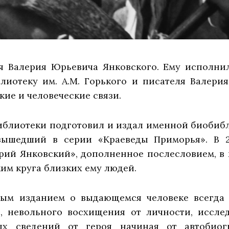
я Валерия Юрьевича Янковского. Ему исполнил
иотеку им. А.М. Горького и писателя Валерия
кие и человеческие связи.
иблиотеки подготовил и издал именной биоби
вышедший в серии «Краеведы Приморья». В 
рий Янковский», дополненное послесловием, в
им круга близких ему людей.
ым изданием о выдающемся человеке всегда
и, невольного восхищения от личности, иссле
ых сведений от героя начиная от автобиог