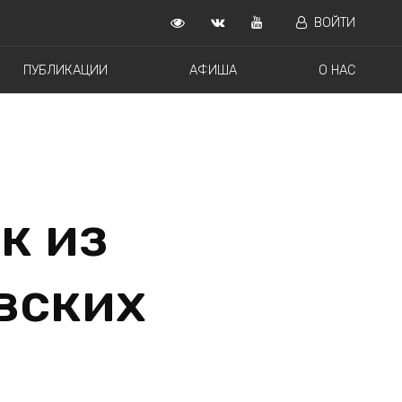
ВОЙТИ
ПУБЛИКАЦИИ
АФИША
О НАС
к из
вских