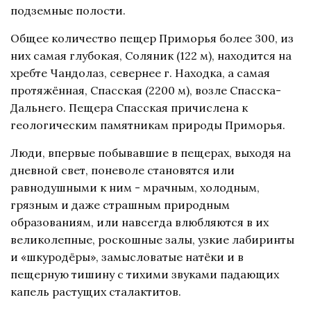
подземные полости.
Общее количество пещер Приморья более 300, из
них самая глубокая, Соляник (122 м), находится на
хребте Чандолаз, севернее г. Находка, а самая
протяжённая, Спасская (2200 м), возле Спасска-
Дальнего. Пещера Спасская причислена к
геологическим памятникам природы Приморья.
Люди, впервые побывавшие в пещерах, выходя на
дневной свет, поневоле становятся или
равнодушными к ним - мрачным, холодным,
грязным и даже страшным природным
образованиям, или навсегда влюбляются в их
великолепные, роскошные залы, узкие лабиринты
и «шкуродёры», замысловатые натёки и в
пещерную тишину с тихими звуками падающих
капель растущих сталактитов.