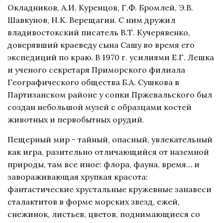
Окладников, А.И. Куренцов, Г.Ф. Бромлей, Э.В.
Шавкунов, Н.К. Верещагин. С ним дружил
владивостокский писатель В.Т. Кучерявенко,
доверявший краеведу сына Сашу во время его
экспедиций по краю. В 1970 г. усилиями Е.Г. Лешка
и ученого секретаря Приморского филиала
Географического общества Б.А. Сушкова в
Партизанском районе у сопки Пржевальского был
создан небольшой музей с образцами костей
животных и первобытных орудий.
Пещерный мир - тайный, опасный, увлекательный
как игра, разительно отличающийся от наземной
природы, там все иное: флора, фауна, время… и
завораживающая хрупкая красота:
фантастические хрустальные кружевные занавеси
сталактитов в форме морских звезд, ежей,
снежинок, листьев, цветов, поднимающиеся со