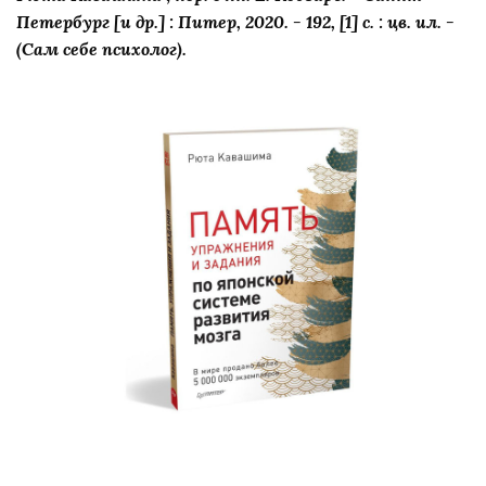
Петербург [и др.] : Питер, 2020. - 192, [1] с. : цв. ил. -
(Сам себе психолог).