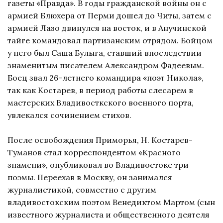
газеты «Правда». В годы гражданской войны он с
армией Блюхера от Перми дошел до Читы, затем с
армией Лазо двинулся на восток, и в Анучинской
тайге командовал партизанским отрядом. Бойцом
у него был Саша Булыга, ставший впоследствии
знаменитым писателем Александром Фадеевым.
Боец звал 26-летнего командира «поэт Никола»,
так как Костарев, в период работы слесарем в
мастерских Владивосткского военного порта,
увлекался сочинением стихов.
После освобождения Приморья, Н. Костарев-
Туманов стал корреспондентом «Красного
знамени», опубликовал во Владивостоке три
поэмы. Переехав в Москву, он занимался
журналистикой, совместно с другим
владивостокским поэтом Венедиктом Мартом (сын
известного журналиста и общественного деятеля