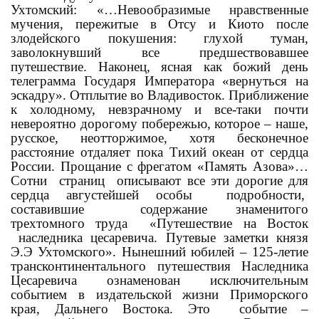
Ухтомский: «…Невообразимые нравственные
мучения, пережитые в Отсу и Киото после
злодейского покушения: глухой туман,
заволокнувший все предшествовавшее
путешествие. Наконец, ясная как божий день
телеграмма Государя Императора «вернуться на
эскадру». Отплытие во Владивосток. Приближение
к холодному, невзрачному и все-таки почти
невероятно дорогому побережью, которое – наше,
русское, неотторжимое, хотя бесконечное
расстояние отдаляет пока Тихий океан от сердца
России. Прощание с фрегатом «Память Азова»…
Сотни страниц описывают все эти дорогие для
сердца августейшей особы подробности,
составившие содержание знаменитого
трехтомного труда «Путешествие на Восток
наследника цесаревича. Путевые заметки князя
Э.Э Ухтомского». Нынешний юбилей – 125-летие
трансконтинентального путешествия Наследника
Цесаревича ознаменован исключительным
событием в издательской жизни Приморского
края, Дальнего Востока. Это событие –