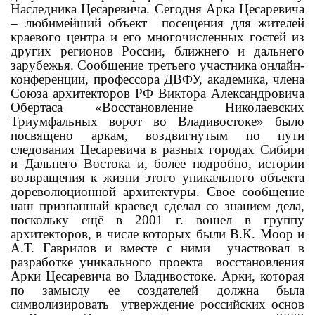
Наследника Цесаревича. Сегодня Арка Цесаревича
– любимейший объект посещения для жителей
краевого центра и его многочисленных гостей из
других регионов России, ближнего и дальнего
зарубежья. Сообщение третьего участника онлайн-
конференции, профессора ДВФУ, академика, члена
Союза архитекторов РФ Виктора Александровича
Обертаса «Восстановление Николаевских
Триумфальных ворот во Владивостоке» было
посвящено аркам, воздвигнутым по пути
следования Цесаревича в разных городах Сибири
и Дальнего Востока и, более подробно, истории
возвращения к жизни этого уникального объекта
дореволюционной архитектуры. Свое сообщение
наш признанный краевед сделал со знанием дела,
поскольку ещё в 2001 г. вошел в группу
архитекторов, в числе которых были В.К. Моор и
А.Т. Гаврилов и вместе с ними участвовал в
разработке уникального проекта восстановления
Арки Цесаревича во Владивостоке. Арки, которая
по замыслу ее создателей должна была
символизировать утверждение российских основ