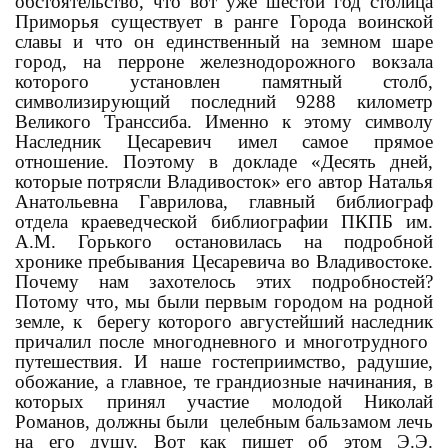
обстоятельство, что вот уже шестой год столица
Приморья существует в ранге Города воинской
славы и что он единственный на земном шаре
город, на перроне железнодорожного вокзала
которого установлен памятный столб,
символизирующий последний 9288 километр
Великого Транссиба. Именно к этому символу
Наследник Цесаревич имел самое прямое
отношение. Поэтому в докладе «Десять дней,
которые потрясли Владивосток» его автор Наталья
Анатольевна Гаврилова, главный библиограф
отдела краеведческой библиографии ПКПБ им.
А.М. Горького остановилась на подробной
хронике пребывания Цесаревича во Владивостоке.
Почему нам захотелось этих подробностей?
Потому что, мы были первым городом на родной
земле, к берегу которого августейший наследник
причалил после многодневного и многотрудного
путешествия. И наше гостеприимство, радушие,
обожание, а главное, те грандиозные начинания, в
которых принял участие молодой Николай
Романов, должны были целебным бальзамом лечь
на его душу. Вот как пишет об этом Э.Э.