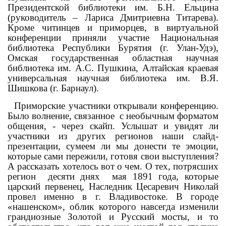
Президентской библиотеки им. Б.Н. Ельцина
(руководитель – Лариса Дмитриевна Титарева).
Кроме читинцев и приморцев, в виртуальной
конференции приняли участие Национальная
библиотека Республики Бурятия (г. Улан-Удэ),
Омская государственная областная научная
библиотека им. А.С. Пушкина, Алтайская краевая
универсальная научная библиотека им. В.Я.
Шишкова (г. Барнаул).
Приморские участники открывали конференцию.
Было волнение, связанное с необычным форматом
общения, - через скайп. Услышат и увидят ли
участники из других регионов наши слайд-
презентации, сумеем ли мы донести те эмоции,
которые сами пережили, готовя свои выступления?
А рассказать хотелось вот о чем. О тех, потрясших
регион десяти днях мая 1891 года, которые
царский первенец, Наследник Цесаревич Николай
провел именно в г. Владивостоке. В городе
«нашенском», облик которого навсегда изменили
грандиозные Золотой и Русский мосты, и то