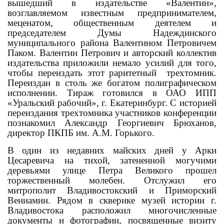
вышедший в издательстве «Валентин»,
возглавляемом известным предпринимателем,
меценатом, общественным деятелем и
председателем Думы Надеждинского
муниципального района Валентином Петровичем
Паком. Валентин Петрович и авторский коллектив
издательства приложили немало усилий для того,
чтобы переиздать этот раритетный трехтомник.
Переиздан в столь же богатом полиграфическом
исполнении. Тираж готовился в ОАО ИПП
«Уральский рабочий», г. Екатеринбург. С историей
переиздания трехтомника участников конференции
познакомил Александр Георгиевич Брюханов,
директор ПКПБ им. А.М. Горького.
В один из недавних майских дней у Арки
Цесаревича на тихой, затененной могучими
деревьями улице Петра Великого прошел
торжественный молебен. Отслужил его
митрополит Владивостокский и Приморский
Вениамин. Рядом в скверике музей истории г.
Владивостока расположил многочисленные
документы и фотографии, посвященные визиту