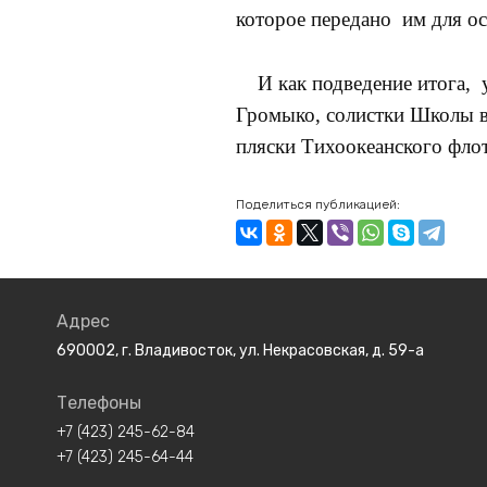
которое передано им для о
И как подведение итога, у
Громыко, солистки Школы в
пляски Тихоокеанского фло
Поделиться публикацией:
Адрес
690002, г. Владивосток, ул. Некрасовская, д. 59-а
Телефоны
+7 (423) 245-62-84
+7 (423) 245-64-44