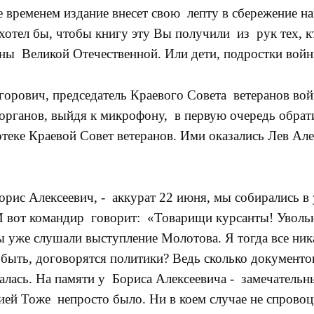
е временем издание внесет свою лепту в сбережение 
хотел бы, чтобы книгу эту Вы получили из рук тех, к
аны Великой Отечественной. Или дети, подростки вой
рович, председатель Краевого Совета ветеранов вой
рганов, выйдя к микрофону, в первую очередь обрати
отеке Краевой Совет ветеранов. Ими оказались Лев А
Борис Алексеевич, - аккурат 22 июня, мы собирались в
И вот командир говорит: «Товарищи курсанты! Увольн
 уже слушали выступление Молотова. Я тогда все ника
 быть, договорятся политики? Ведь сколько документо
учалась. На памяти у Бориса Алексеевича - замечател
ией Тоже непросто было. Ни в коем случае не спрово