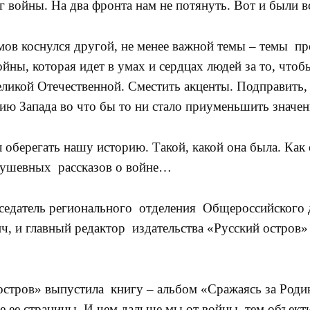
 войны. На два фронта нам не потянуть. Вот и были вс
 коснулся другой, не менее важной темы – темы пр
йны, которая идет в умах и сердцах людей за то, чтобы
еликой Отечественной. Сместить акценты. Подправить,
ию Запада во что бы то ни стало приуменьшить значе
оберегать нашу историю. Такой, какой она была. Как
адушевных рассказов о войне…
едатель регионального отделения Общероссийского
ч, и главный редактор издательства «Русский остров
стров» выпустила книгу – альбом «Сражаясь за Родин
ые ее страницы. И чем дальше мы от войны, тем объекти