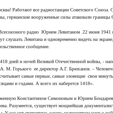
ква! Работают все радиостанции Советского Союза. Се
ны, германские вооруженные силы атаковали границы 
союзного радио Юрием Левитаном 22 июня 1941 го
т слушать Левитана и одновременно видеть на экране,
ельственное сообщение.
8 дней и ночей Великой Отечественной войны, - на
. М. Горького ее директор А.Г. Брюханов. – Человече
считывает самые первые, самые зловещие свои минуты
яцами и годами. А всего их наберется 1418».
енную Константином Симоновым и Юрием Бондаревы
ьева. Разумеется, существует мощнейшая документалис
. У нас нет статистики, каким количеством книг о вой