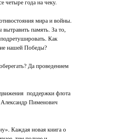
е четыре года на чеку.
отивостояния мира и войны.
 вытравить память. За то,
 подретушировать. Как
ние нашей Победы?
 оберегать? Да проведением
 движения поддержки флота
» Александр Пименович
у». Каждая новая книга о
внее, тем полнее и