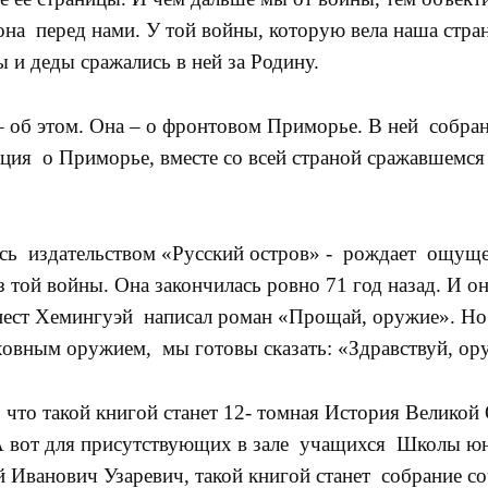
она перед нами. У той войны, которую вела наша стра
и деды сражались в ней за Родину.
б этом. Она – о фронтовом Приморье. В ней собран
ия о Приморье, вместе со всей страной сражавшемся и
ь издательством «Русский остров» - рождает ощуще
 той войны. Она закончилась ровно 71 год назад. И он
рнест Хемингуэй написал роман «Прощай, оружие». Но
ховным оружием, мы готовы сказать: «Здравствуй, ор
что такой книгой станет 12- томная История Великой
 А вот для присутствующих в зале учащихся Школы ю
й Иванович Узаревич, такой книгой станет собрание с