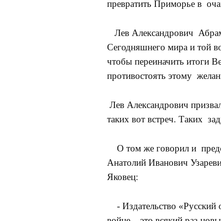
превратить Приморье в очаг
Лев Александрович Абрамов
Сегодняшнего мира и той во
чтобы переиначить итоги В
противостоять этому желан
Лев Александрович призвал 
таких вот встреч. Таких з
О том же говорил и предс
Анатолий Иванович Узареви
Яковец:
- Издательство «Русский о
войне – это всякий раз нов