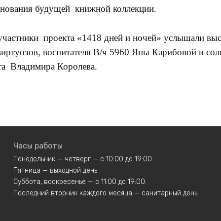
снования будущей книжной коллекции.
частники проекта «1418 дней и ночей» услышали выс
иртуозов, воспитателя В/ч 5960 Яны Карибовой и сол
та Владимира Королева.
Часы работы
Понедельник — четверг — с 10:00 до 19:00.
Пятница — выходной день.
Суббота, воскресенье — с 11:00 до 19:00.
Последний вторник каждого месяца — санитарный день.