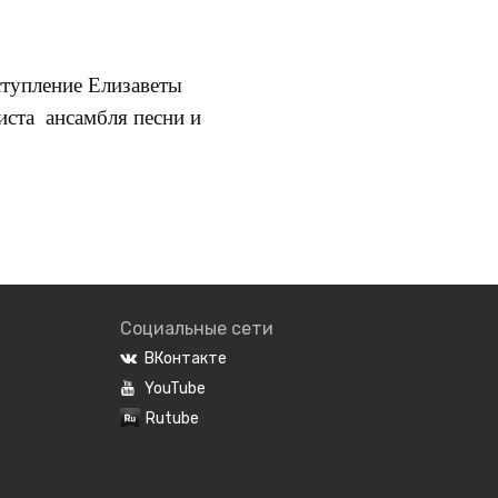
тупление Елизаветы
иста ансамбля песни и
Социальные сети
ВКонтакте
YouTube
Rutube