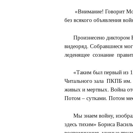
«Внимание! Говорит Мос
без всякого объявления вой
Произнесено диктором Все
видеоряд. Собравшиеся могу
леденящее сознание правит
«Таким был первый из 141
Читального зала ПКПБ им. А
живых и мертвых. Война от
Потом – сутками. Потом мес
Мы знаем войну, изображ
здесь тихим» Бориса Васил
воспоминания, ученые труды