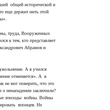
нашей общей исторической и
то еще держит нить этой
ны».
ны, труда, Вооруженных
лся к тем, кто представляет
лександрович Абрамов и
 увольнение. А я учился
ение отменяется». А в
к не мог поверить, что это
в о ненападении заключили?
ьные эпизоды войны. Войны
цировать японцев. Не