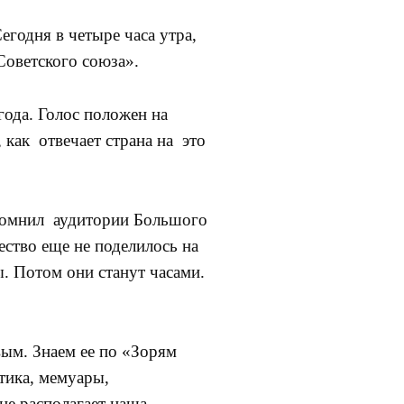
годня в четыре часа утра,
Советского союза».
да. Голос положен на
 как отвечает страна на это
помнил аудитории Большого
ство еще не поделилось на
. Потом они станут часами.
м. Знаем ее по «Зорям
тика, мемуары,
не располагает наша