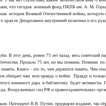
наем, что сегодня военный фонд ПКПБ им. А. М. Горь
мная история Великой Отечественной войны, которую п
 края ее Департамент внутренней политики и его рук
рби. В этот день, ровно 75 лет назад весь советский на
 Отечества. Прошло 75 лет, но мы помним. Помним по
у память. Книга – это то, чем держится память. Чем о
ков обещает нам всю правду о войне. Правду и только
е этого книжного дара в библиотеку будет активисты
руда, Вооруженных сил РФ и правоохранительных орга
м. Президент В.В. Путин, предваряя издание, так обр