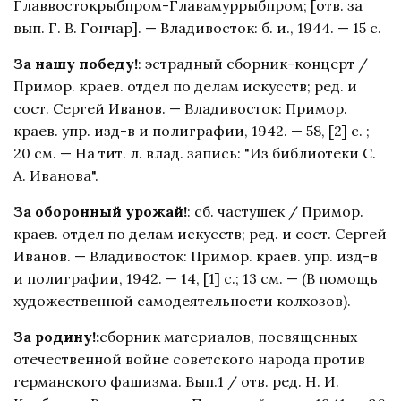
Главвостокрыбпром-Главамуррыбпром; [отв. за
вып. Г. В. Гончар]. — Владивосток: б. и., 1944. — 15 с.
За нашу победу!
: эстрадный сборник-концерт /
Примор. краев. отдел по делам искусств; ред. и
сост. Сергей Иванов. — Владивосток: Примор.
краев. упр. изд-в и полиграфии, 1942. — 58, [2] c. ;
20 см. — На тит. л. влад. запись: "Из библиотеки С.
А. Иванова".
За оборонный урожай!
: сб. частушек / Примор.
краев. отдел по делам искусств; ред. и сост. Сергей
Иванов. — Владивосток: Примор. краев. упр. изд-в
и полиграфии, 1942. — 14, [1] c.; 13 см. — (В помощь
художественной самодеятельности колхозов).
За родину!:
сборник материалов, посвященных
отечественной войне советского народа против
германского фашизма. Вып.1 / отв. ред. Н. И.