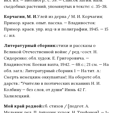
съедобных растений, упомянутых в тексте: с. 35-38.
Корчагин, М. И.
Улей из дерна / М. И. Корчагин;
Примор. краев. опыт. пасека. — Владивосток:
Примор. краев. упр. изд-в и полиграфии, 1945. — 15
с.: ил.
Литературный сборник:
стихи и рассказы о
Великой Отечественной войне / ред.-сост. Н.
Сидоренко; обл. худож. Е. Григоровича. —
Владивосток: Боевая вахта, 1942. — 68 с.; 21 см. — На
обл. загл.: Литературный сборник 1 — На тит. л.:
Смерть немецким оккупантам!; На обороте обл.
дарств.: "Учителю в поэтических исканиях Н. И.
Колбину — без слов, от души" Июнь 42 Г.
Халилецкий.
Мой край родной:
сб. стихов / [подгот. А.
Мельчин; ред. П. Антохин; худож. Н. Труфанов]. — 1-