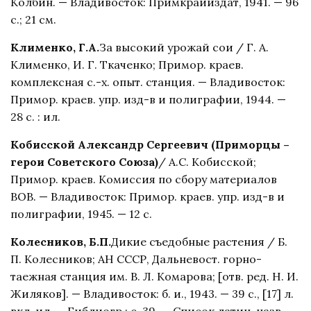
Колбин. — Владивосток: Примкрайиздат, 1941. — 96
с.; 21 см.
Клименко, Г.А.
За высокий урожай сои / Г. А.
Клименко, И. Г. Ткаченко; Примор. краев.
комплексная с.-х. опыт. станция. — Владивосток:
Примор. краев. упр. изд-в и полиграфии, 1944. —
28 с. : ил.
Кобисской Александр Сергеевич (Приморцы –
герои Советского Союза)
/ А.С. Кобисской;
Примор. краев. Комиссия по сбору материалов
ВОВ. — Владивосток: Примор. краев. упр. изд-в и
полиграфии, 1945. — 12 с.
Колесников, Б.П.
Дикие съедобные растения / Б.
П. Колесников; АН СССР, Дальневост. горно-
таежная станция им. В. Л. Комарова; [отв. ред. Н. И.
Жиляков]. — Владивосток: б. и., 1943. — 39 с., [17] л.
вкл. ил. — Библиогр.: с. 39. — Список латин. назв.