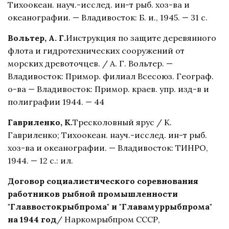
Тихоокеан. науч.-исслед. ин-т рыб. хоз-ва и
океанографии. — Владивосток: Б. и., 1945. — 31 с.
Вольтер, А. Г.
Инструкция по защите деревянного
флота и гидротехнических сооружений от
морских древоточцев. / А. Г. Вольтер. —
Владивосток: Примор. филиал Всесоюз. Географ.
о-ва — Владивосток: Примор. краев. упр. изд-в и
полиграфии 1944. — 44
Гавриленко, К.
Тресколовный ярус / К.
Гавриленко; Тихоокеан. науч.-исслед. ин-т рыб.
хоз-ва и океанографии. — Владивосток: ТИНРО,
1944. — 12 с.: ил.
Договор социалистического соревнования
работников рыбной промышленности
"Главвостокрыбпрома" и "Главамуррыбпрома"
на 1944 год
/ Наркомрыбпром СССР,