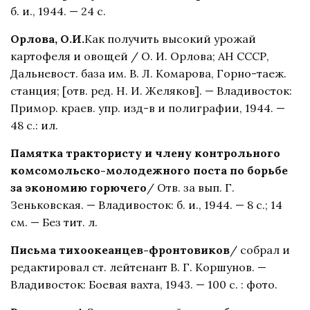
б. и., 1944. — 24 с.
Орлова, О.И.
Как получить высокий урожай
картофеля и овощей / О. И. Орлова; АН СССР,
Дальневост. база им. В. Л. Комарова, Горно-таеж.
станция; [отв. ред. Н. И. Желяков]. — Владивосток:
Примор. краев. упр. изд-в и полиграфии, 1944. —
48 с.: ил.
Памятка трактористу и члену контрольного
комсомольско-молодежного поста по борьбе
за экономию горючего
/ Отв. за вып. Г.
Зеньковская. — Владивосток: б. и., 1944. — 8 с.; 14
см. — Без тит. л.
Письма тихоокеанцев-фронтовиков
/ собрал и
редактировал ст. лейтенант В. Г. Коршунов. —
Владивосток: Боевая вахта, 1943. — 100 с. : фото.