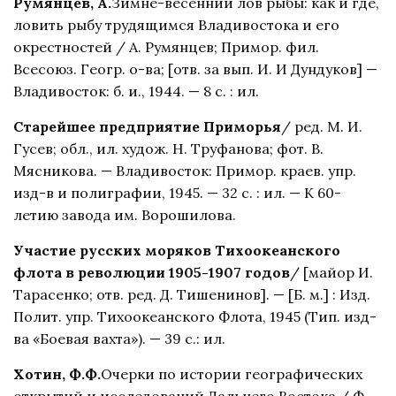
Румянцев, А.
Зимне-весенний лов рыбы: как и где,
ловить рыбу трудящимся Владивостока и его
окрестностей / А. Румянцев; Примор. фил.
Всесоюз. Геогр. о-ва; [отв. за вып. И. И Дундуков] —
Владивосток: б. и., 1944. — 8 с. : ил.
Старейшее предприятие Приморья
/ ред. М. И.
Гусев; обл., ил. худож. Н. Труфанова; фот. В.
Мясникова. — Владивосток: Примор. краев. упр.
изд-в и полиграфии, 1945. — 32 с. : ил. — К 60-
летию завода им. Ворошилова.
Участие русских моряков Тихоокеанского
флота в революции 1905-1907 годов
/ [майор И.
Тарасенко; отв. ред. Д. Тишенинов]. — [Б. м.] : Изд.
Полит. упр. Тихоокеанского Флота, 1945 (Тип. изд-
ва «Боевая вахта»). — 39 с.: ил.
Хотин, Ф.Ф.
Очерки по истории географических
открытий и исследований Дальнего Востока / Ф.