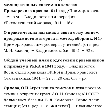
мелиоративных систем в колхозах
Приморского края на 1941 год /
Примор. краев.
зем. отд. – Владивосток: типография
«Тихоокеанский моряк», 1941. – 16 с.
О практических навыках в связи с изучением
программного материала: метод. сборник. N 1
/
Примор. краев. ин-т усоверш. учителей; [отв. ред.
М. И. Власов]. — Владивосток: б.и., 1941. — 92 с.
Общий учебный план подготовки призывников
к призыву в РККА в 1941 году.
— Владивосток:
Воен. отдел крайкома ВКП(б) и Прим. крайсовет
Осоавиахима, 1941. — 22 с. ; 20 см., б.н. – рк
Орлова, О.И.
Агротехника томатов и лука посевом
семян в открытый грунт / О. И. Орлова; АН СССР,
Дальневост. база им. В. Л. Комарова, Горно-таеж.
станция; [отв. ред. Н. И. Жиляков]. — Владивосток: