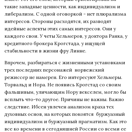
такие западные ценности, как индивидуализм и
либерализм. С одной оговоркой - нет плюрализма
интересов. Стороны расходятся, их разводят
идейные аспекты этих самых интересов. Они у
каждого свои. У четы Хельмеров, у доктора Ранка, у
кредитного брокера Крогстада, у ищущей
стабильности в жизни фру Линне.
Впрочем, разбираться с жизненными установками
трех последних персонажей норвежский
режиссер не намерен. Его интересуют Хельмеры.
Торвальд и Нора. Не появись Крогстад со своим
фальшивым, уличающим Нору векселем, могло бы
всплыть что-то другое. Причины не важны. Важно
следствие. Ибсен увлечен анализом краха тех
духовных основ, на которых покоятся буржуазный
индивидуализм и буржуазный прагматизм. Как это
все ко времени в сегодняшней России со всеми ее