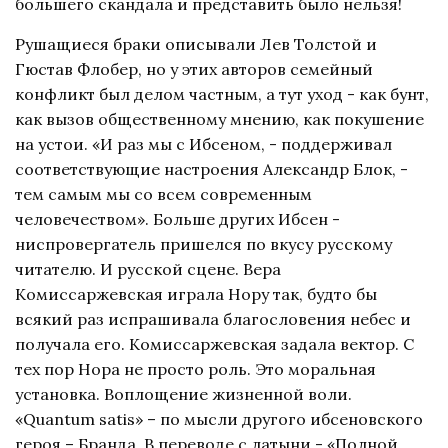
большего скандала и представить было нельзя!
Рушащиеся браки описывали Лев Толстой и
Гюстав Флобер, но у этих авторов семейный
конфликт был делом частным, а тут уход - как бунт,
как вызов общественному мнению, как покушение
на устои. «И раз мы с Ибсеном, - поддерживал
соответствующие настроения Александр Блок, -
тем самым мы со всем современным
человечеством». Больше других Ибсен -
ниспровергатель пришелся по вкусу русскому
читателю. И русской сцене. Вера
Комиссаржевская играла Нору так, будто бы
всякий раз испрашивала благословения небес и
получала его. Комиссаржевская задала вектор. С
тех пор Нора не просто роль. Это моральная
установка. Воплощение жизненной воли.
«Quantum satis» – по мысли другого ибсеновского
героя – Бранда. В переводе с латыни - «Полной