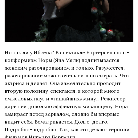
Но так ли у Ибсена? В спектакле Боргерсена нон -
конформизм Норы (Яна Мялк) подпитывается
женским разочарованием и только. Разумеется,
разочарование можно очень сильно сыграть. Что
актриса и делает. Она замечательно проводит
вторую половину спектакля, в которой много
смысловых пауз и «тишайших» минут. Режиссер
дарит ей довольно эффектную мизансцену. Нора
замирает перед зеркалом, словно бы впервые
видит себя. Всматривается. Долго–долго.
Подробно-подробно. Так, как это делают героини
фильмов Ингмара Бергмана.