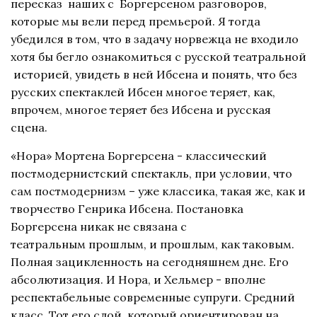
пересказ наших с Боргерсеном разговоров,
которые мы вели перед премьерой. Я тогда
убедился в том, что в задачу норвежца не входило
хотя бы бегло ознакомиться с русской театральной
историей, увидеть в ней Ибсена и понять, что без
русских спектаклей Ибсен многое теряет, как,
впрочем, многое теряет без Ибсена и русская
сцена.
«Нора» Мортена Боргерсена - классический
постмодернистский спектакль, при условии, что
сам постмодернизм – уже классика, такая же, как и
творчество Генрика Ибсена. Постановка
Боргерсена никак не связана с
театральным прошлым, и прошлым, как таковым.
Полная зацикленность на сегодняшнем дне. Его
абсолютизация. И Нора, и Хельмер - вполне
респектабельные современные супруги. Средний
класс. Тот его слой, который ориентирован на