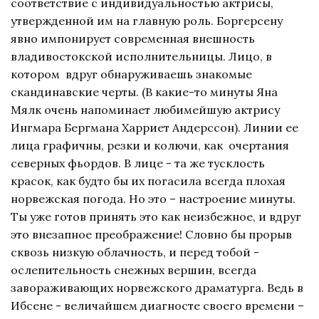
соответствие с индивидуальностью актрисы,
утвержденной им на главную роль. Боргерсену
явно импонирует современная внешность
владивостокской исполнительницы. Лицо, в
котором вдруг обнаруживаешь знакомые
скандинавские черты. (В какие-то минуты Яна
Мялк очень напоминает любимейшую актрису
Ингмара Бергмана Харриет Андерссон). Линии ее
лица графичны, резки и колючи, как очертания
северных фьордов. В лице - та же тусклость
красок, как будто бы их погасила всегда плохая
норвежская погода. Но это – настроение минуты.
Ты уже готов принять это как неизбежное, и вдруг
это внезапное преображение! Словно бы прорыв
сквозь низкую облачность, и перед тобой -
ослепительность снежных вершин, всегда
завораживающих норвежского драматурга. Ведь в
Ибсене - величайшем диагносте своего времени –