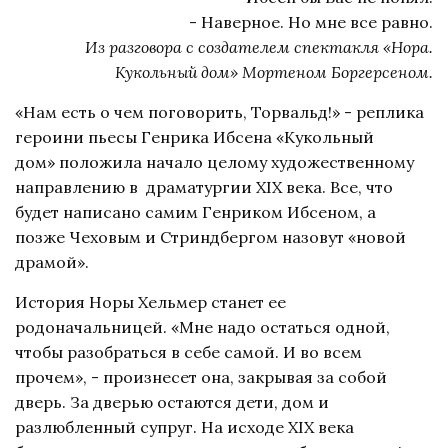
- Наверное. Но мне все равно.
Из разговора с создателем спектакля «Нора.
Кукольный дом» Мортеном Боргерсеном.
«Нам есть о чем поговорить, Торвальд!» - реплика
героини пьесы Генрика Ибсена «Кукольный
дом» положила начало целому художественному
направлению в драматургии ХIХ века. Все, что
будет написано самим Генриком Ибсеном, а
позже Чеховым и Стриндбергом назовут «новой
драмой».
История Норы Хельмер станет ее
родоначальницей. «Мне надо остаться одной,
чтобы разобраться в себе самой. И во всем
прочем», - произнесет она, закрывая за собой
дверь. За дверью остаются дети, дом и
разлюбленный супруг. На исходе ХIХ века