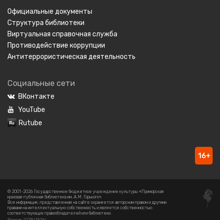
Официальные документы
Структура библиотеки
Виртуальная справочная служба
Противодействие коррупции
Антитеррористическая деятельность
Социальные сети
ВКонтакте
YouTube
Rutube
16+
© 2001-2026 Государственное бюджетное учреждение культуры «Приморская
краевая публичная библиотека им. А.М. Горького».
Вся информация, представленная на сайте охраняется авторским правом и другими
правами на интеллектуальную собственность и является собственностью
соответствующих правообладателей или библиотеки.
Версия 2.17.8 (1526)