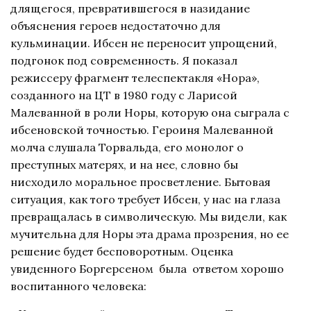
длящегося, превратившегося в назидание
объяснения героев недостаточно для
кульминации. Ибсен не переносит упрощений,
подгонок под современность. Я показал
режиссеру фрагмент телеспектакля «Нора»,
созданного на ЦТ в 1980 году с Ларисой
Малеванной в роли Норы, которую она сыграла с
ибсеновской точностью. Героиня Малеванной
молча слушала Торвальда, его монолог о
преступных матерях, и на нее, словно бы
нисходило моральное просветление. Бытовая
ситуация, как того требует Ибсен, у нас на глаза
превращалась в символическую. Мы видели, как
мучительна для Норы эта драма прозрения, но ее
решение будет бесповоротным. Оценка
увиденного Боргерсеном была ответом хорошо
воспитанного человека: