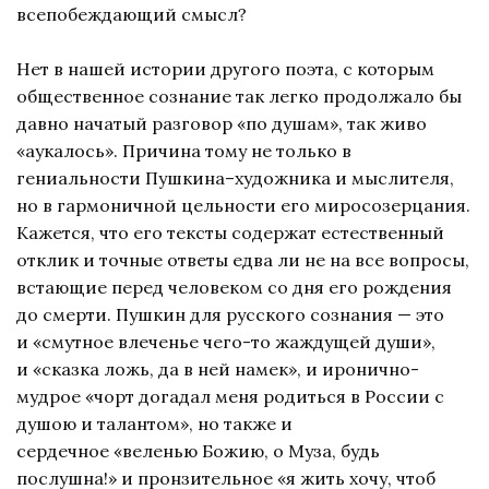
всепобеждающий смысл?
Нет в нашей истории другого поэта, с которым
общественное сознание так легко продолжало бы
давно начатый разговор «по душам», так живо
«аукалось». Причина тому не только в
гениальности Пушкина–художника и мыслителя,
но в гармоничной цельности его миросозерцания.
Кажется, что его тексты содержат естественный
отклик и точные ответы едва ли не на все вопросы,
встающие перед человеком со дня его рождения
до смерти. Пушкин для русского сознания — это
и «смутное влеченье чего-то жаждущей души»,
и «сказка ложь, да в ней намек», и иронично-
мудрое «чорт догадал меня родиться в России с
душою и талантом», но также и
сердечное «веленью Божию, о Муза, будь
послушна!» и пронзительное «я жить хочу, чтоб