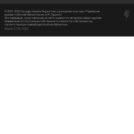
© 2001-2026 Государственное бюджетное учреждение культуры «Приморская
краевая публичная библиотека им. А.М. Горького».
Вся информация, представленная на сайте охраняется авторским правом и другими
правами на интеллектуальную собственность и является собственностью
соответствующих правообладателей или библиотеки.
Версия 2.17.8 (1526)