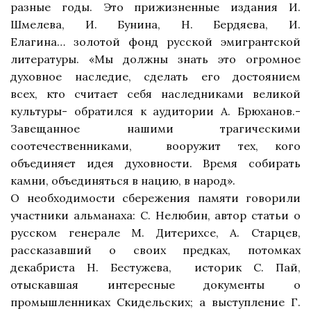
разные годы. Это прижизненные издания И.
Шмелева, И. Бунина, Н. Бердяева, И.
Елагина…
золотой фонд русской эмигрантской
литературы. «Мы должны знать это огромное
духовное наследие, сделать его достоянием
всех,
кто считает себя наследниками великой
культуры- обратился к аудитории А. Брюханов.-
Завещанное
нашими трагическими
соотечественниками,
вооружит тех, кого
объединяет идея духовности. Время собирать
камни, объединяться в нацию, в народ».
О необходимости сбережения памяти
говорили
участники альманаха: С. Нелюбин, автор статьи о
русском
генерале М. Дитерихсе,
А. Старцев,
рассказавший о своих предках, потомках
декабриста Н. Бестужева,
историк С. Пай,
отыскавшая интересные документы о
промышленниках Скидельских;
а выступление Г.