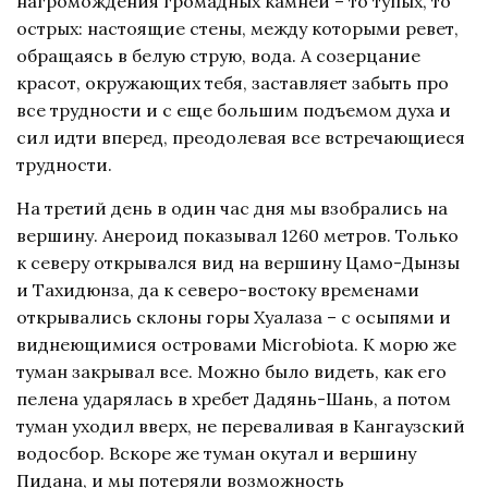
нагромождения громадных камней – то тупых, то
острых: настоящие стены, между которыми ревет,
обращаясь в белую струю, вода. А созерцание
красот, окружающих тебя, заставляет забыть про
все трудности и с еще большим подъемом духа и
сил идти вперед, преодолевая все встречающиеся
трудности.
На третий день в один час дня мы взобрались на
вершину. Анероид показывал 1260 метров. Только
к северу открывался вид на вершину Цамо-Дынзы
и Тахидюнза, да к северо-востоку временами
открывались склоны горы Хуалаза – с осыпями и
виднеющимися островами Microbiota. К морю же
туман закрывал все. Можно было видеть, как его
пелена ударялась в хребет Дадянь-Шань, а потом
туман уходил вверх, не переваливая в Кангаузский
водосбор. Вскоре же туман окутал и вершину
Пидана, и мы потеряли возможность