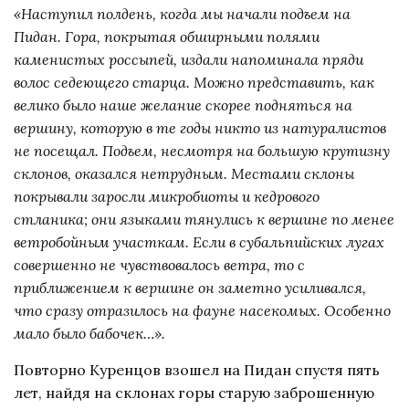
«Наступил полдень, когда мы начали подъем на
Пидан. Гора, покрытая обширными полями
каменистых россыпей, издали напоминала пряди
волос седеющего старца. Можно представить, как
велико было наше желание скорее подняться на
вершину, которую в те годы никто из натуралистов
не посещал. Подъем, несмотря на большую крутизну
склонов, оказался нетрудным. Местами склоны
покрывали заросли микробиоты и кедрового
стланика; они языками тянулись к вершине по менее
ветробойным участкам. Если в субальпийских лугах
совершенно не чувствовалось ветра, то с
приближением к вершине он заметно усиливался,
что сразу отразилось на фауне насекомых. Особенно
мало было бабочек…».
Повторно Куренцов взошел на Пидан спустя пять
лет, найдя на склонах горы старую заброшенную