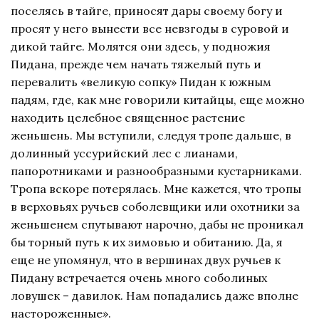
поселясь в тайге, приносят дары своему богу и
просят у него вынести все невзгоды в суровой и
дикой тайге. Молятся они здесь, у подножия
Пидана, прежде чем начать тяжелый путь и
перевалить «великую сопку» Пидан к южным
падям, где, как мне говорили китайцы, еще можно
находить целебное священное растение
женьшень. Мы вступили, следуя тропе дальше, в
долинный уссурийский лес с лианами,
папоротниками и разнообразными кустарниками.
Тропа вскоре потерялась. Мне кажется, что тропы
в верховьях ручьев соболевщики или охотники за
женьшенем спутывают нарочно, дабы не проникал
бы торный путь к их зимовью и обитанию. Да, я
еще не упомянул, что в вершинах двух ручьев к
Пидану встречается очень много соболиных
ловушек – давилок. Нам попадались даже вполне
настороженные».