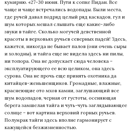
кумирню. «27-30 июня. Пути к сопке Пидан. Все
чаще и чаще встречались водопады. Были места,
где ручей давал подряд целый ряд каскадов, гул и
шум которых мешал слышать еще какие-либо
звуки в тайге. Сколько могучей девственной
красоты в верховьях ручьев северных падей! Здесь,
кажется, никогда не бывает палов (они очень сыры
и холодны), и тайга еще не видела здесь ни пилы,
ни топора. Она не допускает сюда человека –
эксплуатирующего ее всю целиком, она здесь
сурова. Она не прочь еще принять охотника да
китайцев-женьшенщиков. Громадные, влажные,
краснеющие ото мхов камни, заглушающий все
шум водопадов, черная от густоты, осеняющая
берега замшелая тайга и чуть-чуть заглядывающее
солнце – вот картина верховий горных ручьев.
Полумрак тайги здесь вполне гармонирует с
кажущейся безжизненностью.