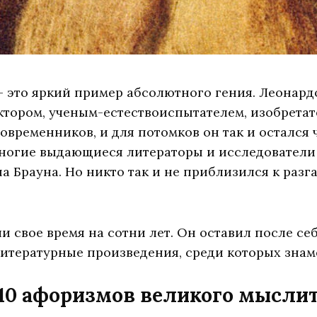
— это яркий пример абсолютного гения. Леонардо 
ктором, ученым-естествоиспытателем, изобретат
современников, и для потомков он так и остался 
ногие выдающиеся литераторы и исследователи 
а Брауна. Но никто так и не приблизился к разг
 свое время на сотни лет. Он оставил после се
литературные произведения, среди которых знам
10 афоризмов великого мысли