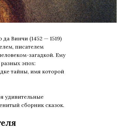
да Винчи (1452 — 1519)
елем, писателем
человеком-загадкой. Ему
разных эпох:
адке тайны, имя которой
бя удивительные
енитый сборник сказок.
теля