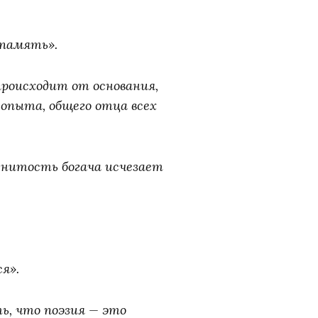
 память».
роисходит от основания,
 опыта, общего отца всех
менитость богача исчезает
я».
ь, что поэзия — это