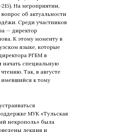
—215). На мероприятии,
 вопрос об актуальности
одёжи. Среди участников
ва — директор
ова. К этому моменту в
зском языке, которые
 директора РГБМ в
и начать специальную
тению. Так, в августе
а имевшийся к тому
устраиваться
 поддержке МУК «Тульская
ий некрополь» была
роведены лекция и