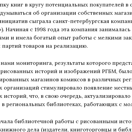
пку книг в кругу потенциальных покупателей в 
задумываться об организации собственных магаз
 инициатив сыграла санкт-петербургская компан
). Начиная с 1998 года эта компания занималась
и и имела богатый опыт работы с мелкими зака
 партий товаров на реализацию.
 нами мониторинга, результаты которого предст
а рисованных историй и изображений РГБМ, был
рованных магазинов комиксов в различных рег
х организаций стимулировало появление местн
историй, что, в свою очередь, актуализировало
 в региональных библиотеках, работающих с мо
ачала библиотечной работы с рисованными ист
книжного дела (издатели, книготорговцы и библ