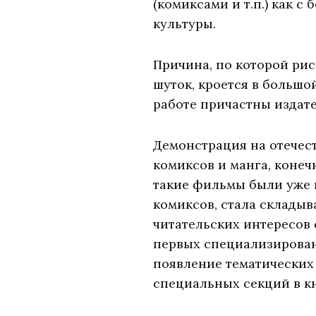
(комиксами и т.п.) как 
культуры.
Причина, по которой ри
шуток, кроется в большо
работе причастны издате
Демонстрация на отечес
комиксов и манга, конеч
такие фильмы были уже в
комиксов, стала склады
читательских интересов
первых специализированн
появление тематических 
специальных секций в к