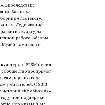
». Впоследствие
раны. Важным
борник «Изотекст».
годным. Содержание
 развития культуры
течной работе, обзоры
, Музей комиксов в
 культуры в РГБМ носил
е сообщество воспримет
татам первого года
м у читателей. С 2013
х историй «КомМиссия»,
4 году при поддержке
mic Con Russia (См.: