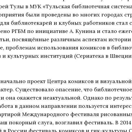
рей Тулы в МУК «Тульская библиотечная система
приятия были проведены во многих городах ст
для библиотекарей и клубных работников стал с
ено РГБМ по инициативе А. Кунина и стало еже
атьи, посвящённые различным аспектам истории
ре, проблемам использования комиксов в библио
 и культурных институций (Сериатека в Швеции
оначально проект Центра комиксов и визуальной
ктер. Существовало опасение, что библиотечно
 она окажется неактуальной. Однако по резуль
работа в данном направлении пользуется интересо
вартирой Международного фестиваля рисованны
ваш покорный слуга, возглавил фестиваль. В 201
 в России фестиваль комиксов и гик-культуры Co