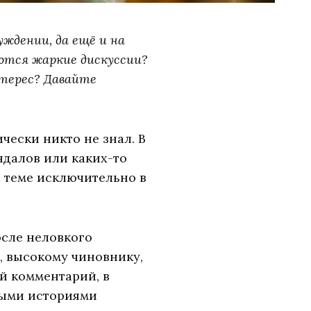
уждении, да ещё и на
аются жаркие дискуссии?
нтерес? Давайте
чески никто не знал. В
ндалов или каких-то
й теме исключительно в
осле неловкого
, высокому чиновнику,
й комментарий, в
ными историями