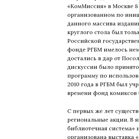
«КомМиссия» в Москве 8 м
организованном по иници
данного массива издани
круглого стола был тол
Российской государствен
фонде РГБМ имелось нем
достались в дар от Посо
дискуссии было принято
программу по использов
2010 года в РГБМ был уч
времени фонд комиксов 
С первых же лет сущест
региональные акции. В я
библиотечная система» 
организована выставка «