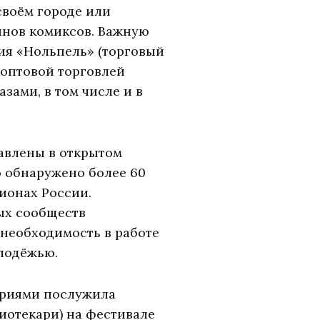
своём городе или
инов комиксов. Важную
ия «Нольпель» (торговый
 оптовой торговлей
зами, в том числе и в
авлены в открытом
о обнаружено более 60
ионах России.
ых сообществ
 необходимость в работе
лодёжью.
ориями послужила
иотекари) на фестивале