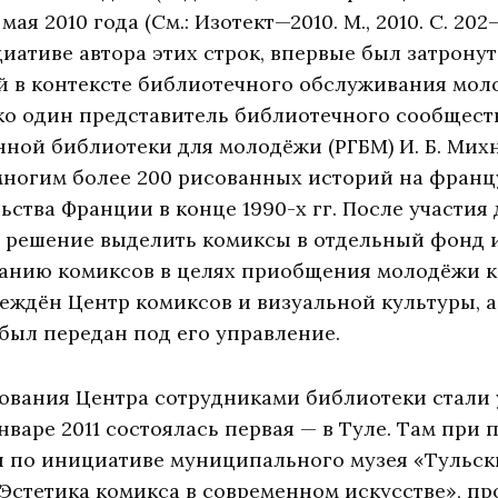
ая 2010 года (См.: Изотект—2010. М., 2010. С. 202
ативе автора этих строк, впервые был затронут
й в контексте библиотечного обслуживания мол
ько один представитель библиотечного сообщест
ной библиотеки для молодёжи (РГБМ) И. Б. Михн
ногим более 200 рисованных историй на францу
льства Франции в конце 1990-х гг. После участия
 решение выделить комиксы в отдельный фонд 
анию комиксов в целях приобщения молодёжи к ч
реждён Центр комиксов и визуальной культуры, 
был передан под его управление.
вования Центра сотрудниками библиотеки стали 
нваре 2011 состоялась первая — в Туле. Там при
и по инициативе муниципального музея «Тульск
Эстетика комикса в современном искусстве», п