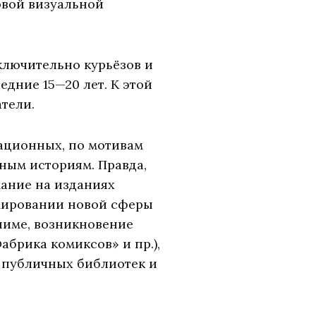
ровой визуальной
ключительно курьёзов и
едние 15—20 лет. К этой
тели.
мационных, по мотивам
нным историям. Правда,
мание на изданиях
рмировании новой сферы
ниме, возникновение
абрика комиксов» и пр.),
х публичных библиотек и