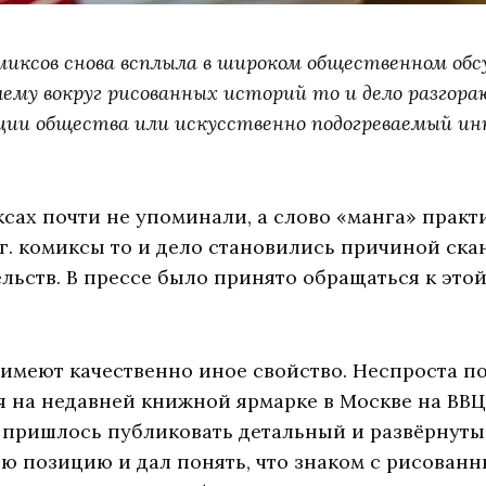
миксов снова всплыла в широком общественном обс
чему вокруг рисованных историй то и дело разгор
ации общества или искусственно подогреваемый и
ксах почти не упоминали, а слово «манга» практи
 гг. комиксы то и дело становились причиной ска
ьств. В прессе было принято обращаться к это
имеют качественно иное свойство. Неспроста п
я на недавней книжной ярмарке в Москве на ВВЦ
, пришлось публиковать детальный и развёрнуты
ою позицию и дал понять, что знаком с рисован