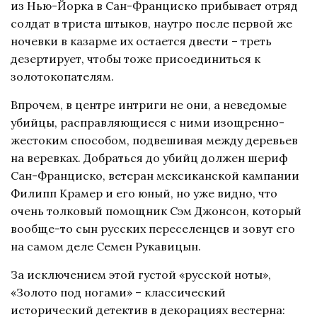
из Нью-Йорка в Сан-Франциско прибывает отряд
солдат в триста штыков, наутро после первой же
ночевки в казарме их остается двести – треть
дезертирует, чтобы тоже присоединиться к
золотокопателям.
Впрочем, в центре интриги не они, а неведомые
убийцы, расправляющиеся с ними изощренно-
жестоким способом, подвешивая между деревьев
на веревках. Добраться до убийц должен шериф
Сан-Франциско, ветеран мексиканской кампании
Филипп Крамер и его юный, но уже видно, что
очень толковый помощник Сэм Джонсон, который
вообще-то сын русских переселенцев и зовут его
на самом деле Семен Рукавицын.
За исключением этой густой «русской ноты»,
«Золото под ногами» – классический
исторический детектив в декорациях вестерна: