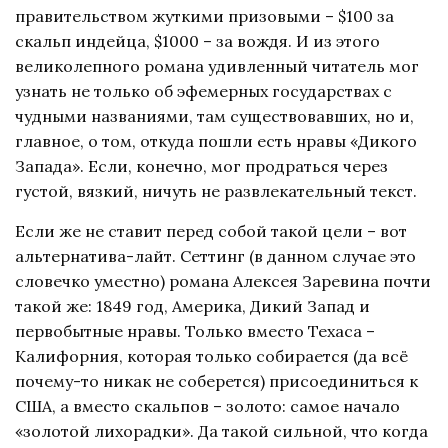
правительством жуткими призовыми – $100 за
скальп индейца, $1000 – за вождя. И из этого
великолепного романа удивленный читатель мог
узнать не только об эфемерных государствах с
чудными названиями, там существовавших, но и,
главное, о том, откуда пошли есть нравы «Дикого
Запада». Если, конечно, мог продраться через
густой, вязкий, ничуть не развлекательный текст.
Если же не ставит перед собой такой цели – вот
альтернатива-лайт. Сеттинг (в данном случае это
словечко уместно) романа Алексея Заревина почти
такой же: 1849 год, Америка, Дикий Запад и
первобытные нравы. Только вместо Техаса –
Калифорния, которая только собирается (да всё
почему-то никак не соберется) присоединиться к
США, а вместо скальпов – золото: самое начало
«золотой лихорадки». Да такой сильной, что когда