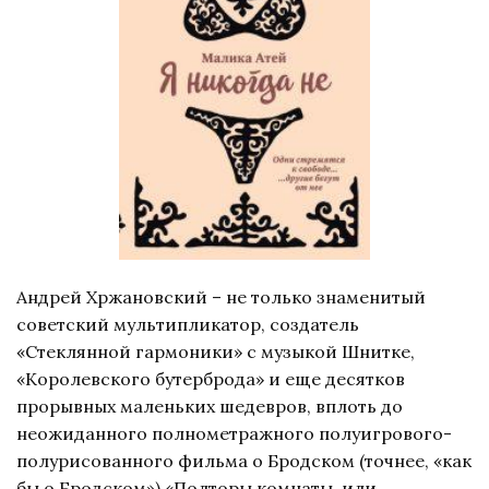
Андрей Хржановский – не только знаменитый
советский мультипликатор, создатель
«Стеклянной гармоники» с музыкой Шнитке,
«Королевского бутерброда» и еще десятков
прорывных маленьких шедевров, вплоть до
неожиданного полнометражного полуигрового-
полурисованного фильма о Бродском (точнее, «как
бы о Бродском») «Полторы комнаты, или