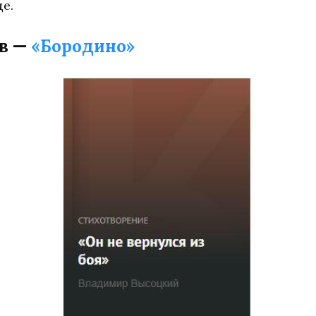
е.
в —
«Бородино»