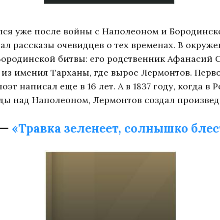
ся уже после войны с Наполеоном и Бородинско
ал рассказы очевидцев о тех временах. В окруж
Бородинской битвы: его родственник Афанасий 
 из имения Тарханы, где вырос Лермонтов. Перв
т написал еще в 16 лет. А в 1837 году, когда в 
ы над Наполеоном, Лермонтов создал произвед
 —
«Травка зеленеет, солнышко блест