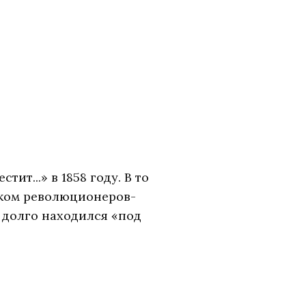
т...» в 1858 году. В то
ужком революционеров-
е долго находился «под