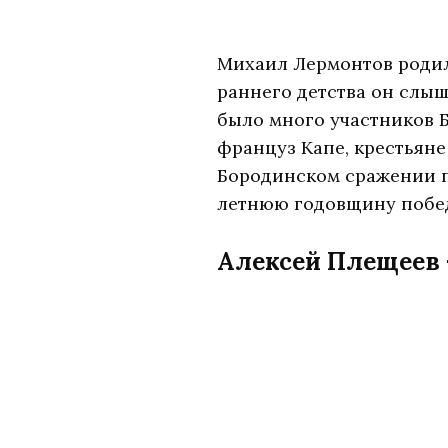
Михаил Лермонтов родил
раннего детства он слыш
было много участников 
француз Капе, крестьяне
Бородинском сражении поэ
летнюю годовщину побед
Алексей Плещеев