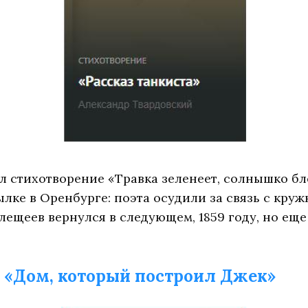
стихотворение «Травка зеленеет, солнышко блести
ылке в Оренбурге: поэта осудили за связь с кр
лещеев вернулся в следующем, 1859 году, но ещ
—
«Дом, который построил Джек»