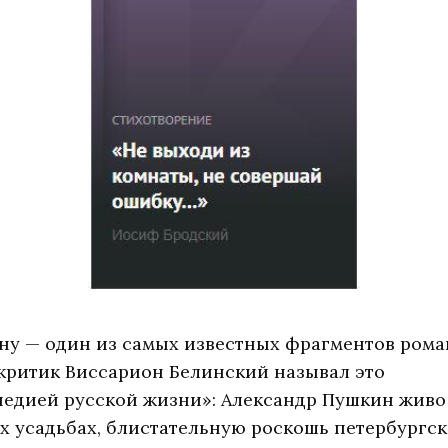
ну — один из самых известных фрагментов роман
критик Виссарион Белинский называл это
едией русской жизни»: Александр Пушкин живо
х усадьбах, блистательную роскошь петербургс