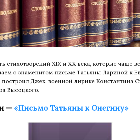
ть стихотворений XIX и XX века, которые чаще в
ываем о знаменитом письме Татьяны Лариной к Е
й построил Джек, военной лирике Константина С
ра Высоцкого.
н —
«Письмо Татьяны к Онегину»