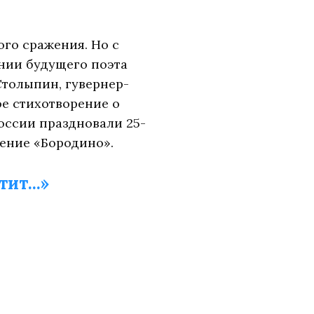
го сражения. Но с
ении будущего поэта
Столыпин, гувернер-
ое стихотворение о
России праздновали 25-
ение «Бородино».
ит...»