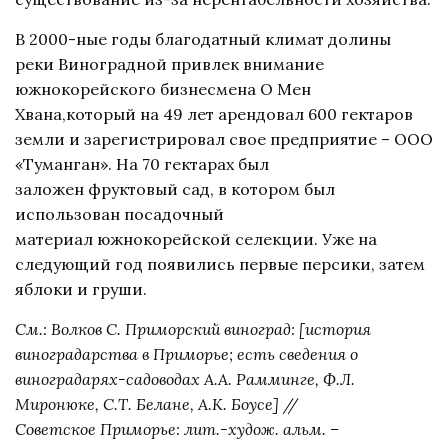
В 2000-ные годы благодатный климат долины
реки Виноградной привлек внимание
южнокорейского бизнесмена О Мен
Хвана,который на 49 лет арендовал 600 гектаров
земли и зарегистрировал свое предприятие – ООО
«Туманган». На 70 гектарах был
заложен фруктовый сад, в котором был
использован посадочный
материал южнокорейской селекции. Уже на
следующий год появились первые персики, затем
яблоки и груши.
См.: Волков С. Приморский виноград: [история
виноградарства в Приморье; есть сведения о
виноградарях-садоводах А.А. Рамминге, Ф.Л.
Миронюке, С.Т. Белане, А.К. Боусе] //
Советское Приморье: лит.-худож. альм. –