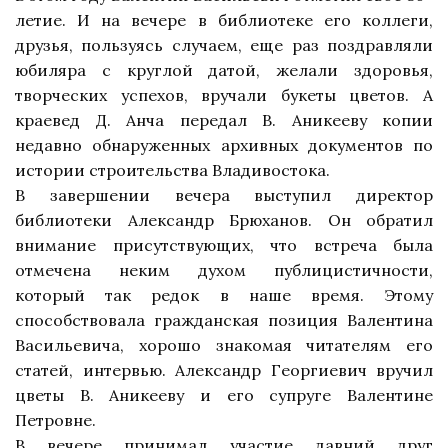
летие. И на вечере в библиотеке его коллеги,
друзья, пользуясь случаем, еще раз поздравляли
юбиляра с круглой датой, желали здоровья,
творческих успехов, вручали букеты цветов. А
краевед Д. Анча передал В. Аникееву копии
недавно обнаруженных архивных документов по
истории строительства Владивостока.
В завершении вечера выступил директор
библиотеки Александр Брюханов. Он обратил
внимание присутствующих, что встреча была
отмечена неким духом публицистичности,
который так редок в наше время. Этому
способствовала гражданская позиция Валентина
Васильевича, хорошо знакомая читателям его
статей, интервью. Александр Георгиевич вручил
цветы В. Аникееву и его супруге Валентине
Петровне.
В вечере принимал участие давний друг