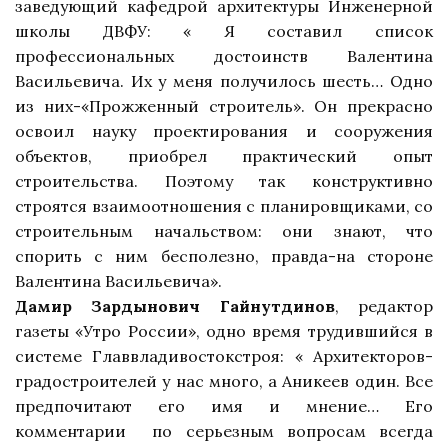
заведующий кафедрой архитектуры Инженерной
школы ДВФУ: « Я составил список
профессиональных достоинств Валентина
Васильевича. Их у меня получилось шесть… Одно
из них-«Прожженный строитель». Он прекрасно
освоил науку проектирования и сооружения
объектов, приобрел практический опыт
строительства. Поэтому так конструктивно
строятся взаимоотношения с планировщиками, со
строительным начальством: они знают, что
спорить с ним бесполезно, правда-на стороне
Валентина Васильевича».
Дамир Зардынович Гайнутдинов
, редактор
газеты «Утро России», одно время трудившийся в
системе Главвладивостокстроя: « Архитекторов-
градостроителей у нас много, а Аникеев один. Все
предпочитают его имя и мнение… Его
комментарии
по серьезным вопросам всегда