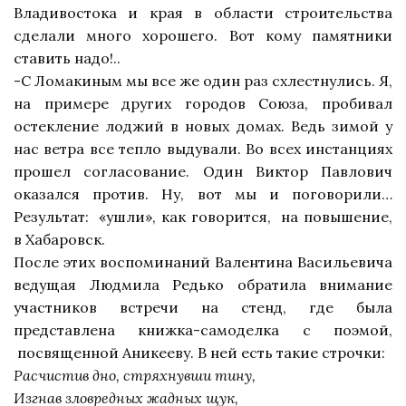
Владивостока и края в области строительства
сделали много хорошего. Вот кому памятники
ставить надо!..
-С
Ломакиным мы все же один раз схлестнулись. Я,
на примере других городов Союза, пробивал
остекление лоджий в новых домах. Ведь зимой у
нас ветра все тепло выдували. Во всех инстанциях
прошел согласование. Один Виктор Павлович
оказался против. Ну, вот мы и поговорили…
Результат:
«ушли», как
говорится,
на повышение,
в Хабаровск.
После этих воспоминаний Валентина Васильевича
ведущая Людмила Редько обратила внимание
участников встречи на стенд, где была
представлена книжка-самоделка с поэмой,
посвященной Аникееву. В ней есть такие строчки:
Расчистив дно, стряхнувши тину,
Изгнав зловредных жадных щук,