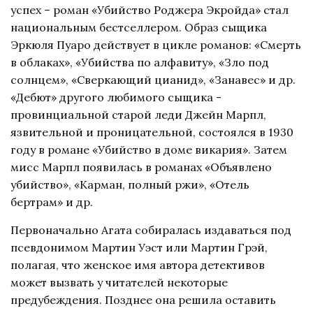
успех – роман «Убийство Роджера Экройда» стал
национальным бестселлером. Образ сыщика
Эркюля Пуаро действует в цикле романов: «Смерть
в облаках», «Убийства по алфавиту», «Зло под
солнцем», «Сверкающий цианид», «Занавес» и др.
«Дебют» другого любимого сыщика -
провинциальной старой леди Джейн Марпл,
язвительной и проницательной, состоялся в 1930
году в романе «Убийство в доме викария». Затем
мисс Марпл появилась в романах «Объявлено
убийство», «Карман, полный ржи», «Отель
бертрам» и др.
Первоначально Агата собиралась издаваться под
псевдонимом Мартин Уэст или Мартин Грэй,
полагая, что женское имя автора детективов
может вызвать у читателей некоторые
предубеждения. Позднее она решила оставить