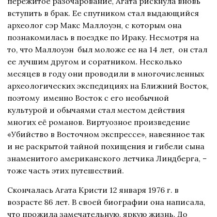
пережитое разочарование, Агата рискнула вновь
вступить в брак. Ее спутником стал выдающийся
археолог сэр Макс Маллоуэн, с которым она
познакомилась в поездке по Ираку. Несмотря на
то, что Маллоуэн был моложе ее на 14 лет, он стал
ее лучшим другом и соратником. Несколько
месяцев в году они проводили в многочисленных
археологических экспедициях на Ближний Восток,
поэтому именно Восток с его необычной
культурой и обычаями стал местом действия
многих её романов. Виртуозное произведение
«Убийство в Восточном экспрессе», навеянное так
и не раскрытой тайной похищения и гибели сына
знаменитого американского летчика Линдберга, –
тоже часть этих путешествий.
Скончалась Агата Кристи 12 января 1976 г. в
возрасте 86 лет. В своей биографии она написала,
что прожила замечательную, яркую жизнь. До