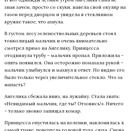
зная зачем, просто со скуки, навела свой окуляр на
газон перед дворцом и увидела в стеклянном
кружке такое, что ахнула.
В густом лесу зеленоствольных деревьев стоял
тонколицый мальчик и очень внимательно
смотрел прямо на Ангелику. Принцесса
отодвинула трубу – мальчик пропал. Приложила –
опять появился. Она осторожно помахала рукой –
мальчик улыбнулся и махнул в ответ. Но видно его
было только через увеличительное стекло. Что за
напасть?
Ангелика сбежала вниз, на лужайку. Стала звать:
«Невидимый мальчик, где ты? Отзовись!». Ничего
– только звонко запищал комар.
Принцесса опустилась на коленки, наклонилась к
самой траве, повертела головой туда, сюда. Снова