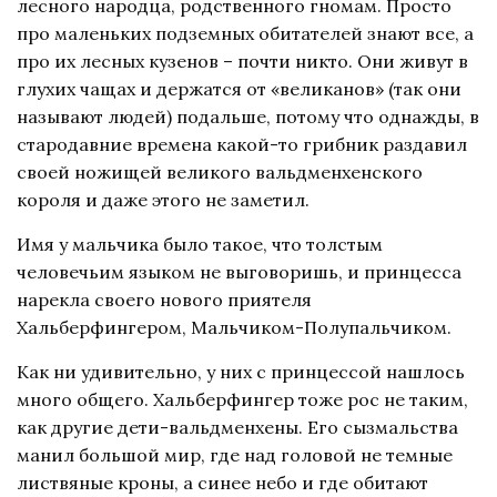
лесного народца, родственного гномам. Просто
про маленьких подземных обитателей знают все, а
про их лесных кузенов – почти никто. Они живут в
глухих чащах и держатся от «великанов» (так они
называют людей) подальше, потому что однажды, в
стародавние времена какой-то грибник раздавил
своей ножищей великого вальдменхенского
короля и даже этого не заметил.
Имя у мальчика было такое, что толстым
человечьим языком не выговоришь, и принцесса
нарекла своего нового приятеля
Хальберфингером, Мальчиком-Полупальчиком.
Как ни удивительно, у них с принцессой нашлось
много общего. Хальберфингер тоже рос не таким,
как другие дети-вальдменхены. Его сызмальства
манил большой мир, где над головой не темные
листвяные кроны, а синее небо и где обитают