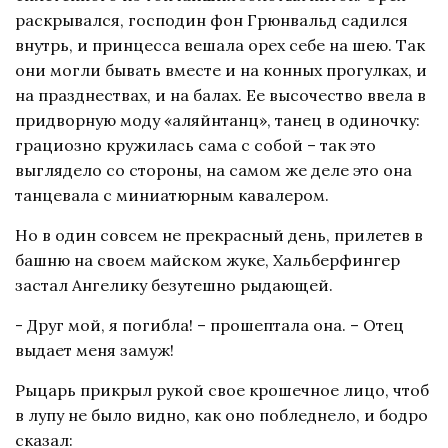
раскрывался, господин фон Грюнвальд садился
внутрь, и принцесса вешала орех себе на шею. Так
они могли бывать вместе и на конных прогулках, и
на празднествах, и на балах. Ее высочество ввела в
придворную моду «аляйнтанц», танец в одиночку:
грациозно кружилась сама с собой – так это
выглядело со стороны, на самом же деле это она
танцевала с миниатюрным кавалером.
Но в один совсем не прекрасный день, прилетев в
башню на своем майском жуке, Хальберфингер
застал Ангелику безутешно рыдающей.
- Друг мой, я погибла! – прошептала она. – Отец
выдает меня замуж!
Рыцарь прикрыл рукой свое крошечное лицо, чтоб
в лупу не было видно, как оно побледнело, и бодро
сказал: