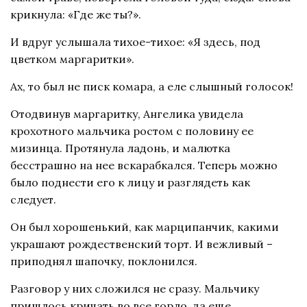
крикнула: «Где же ты?».
И вдруг услышала тихое-тихое: «Я здесь, под
цветком маргаритки».
Ах, то был не писк комара, а еле слышный голосок!
Отодвинув маргаритку, Ангелика увидела
крохотного мальчика ростом с половину ее
мизинца. Протянула ладонь, и малютка
бесстрашно на нее вскарабкался. Теперь можно
было поднести его к лицу и разглядеть как
следует.
Он был хорошенький, как марципанчик, какими
украшают рождественский торт. И вежливый –
приподнял шапочку, поклонился.
Разговор у них сложился не сразу. Мальчику
пришлось кричать во все горло, да еще