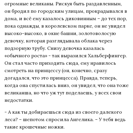
огромные великаны. Рискуя быть раздавленным,
он бродил по городским улицам, прокрадывался в
дома, и всё ему казалось диковинным – до тех пор,
пока однажды, в королевском парке, он не увидел
высоко-высоко, в окне башни, золотоволосую
девочку, которая разглядывала облака через
подзорную трубу. Снизу девочка казалась
«обычного роста» - так выразился Хальберфингер.
Он стал часто приходить сюда, ему нравилось
смотреть на принцессу (он, конечно, сразу
догадался, что это принцесса). Правда, теперь,
когда она спустилась вниз, он увидел, что она тоже
великанша, но что уж тут поделаешь, у всех свои
недостатки.
- А как ты добираешься сюда из своего далекого
леса? – шепотом спросила Ангелика. – У тебя ведь
такие крошечные ножки.