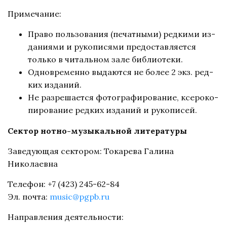
Примечание:
Пра­во поль­зо­ва­ния (пе­чат­ны­ми) ред­ки­ми из­
да­ни­я­ми и ру­ко­пи­ся­ми предо­став­ля­ет­ся
толь­ко в чи­таль­ном за­ле биб­лио­те­ки.
Од­новре­мен­но вы­да­ют­ся не бо­лее 2 экз. ред­
ких из­да­ний.
Не раз­ре­ша­ет­ся фо­то­гра­фи­ро­ва­ние, ксе­ро­ко­
пи­ро­ва­ние ред­ких из­да­ний и ру­ко­пи­сей.
Сектор нотно-музыкальной литературы
Заведующая сектором: Токарева Галина
Николаевна
Телефон: +7 (423) 245-62-84
Эл. почта:
music@pgpb.ru
Направления деятельности: