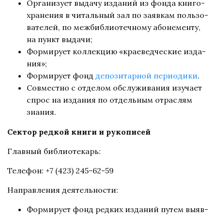
Ор­га­ни­зу­ет вы­да­чу из­да­ний из фон­да кни­го­
хра­не­ния в чи­таль­ный зал по за­яв­кам поль­зо­
ва­те­лей, по меж­биб­лио­теч­но­му або­не­мен­ту,
на пункт вы­да­чи;
Фор­ми­ру­ет кол­лек­цию «кра­е­вед­че­ские из­да­
ния»;
Формирует фонд
депозитарной периодики
.
Сов­мест­но с от­де­лом об­слу­жи­ва­ния изу­ча­ет
спрос на из­да­ния по от­дель­ным от­рас­лям
зна­ния.
Сектор редкой книги и рукописей
Глав­ный биб­лио­те­карь:
Телефон: +7 (423) 245-62-59
Направления деятельности:
Фор­ми­ру­ет фонд ред­ких из­да­ний пу­тем вы­яв­