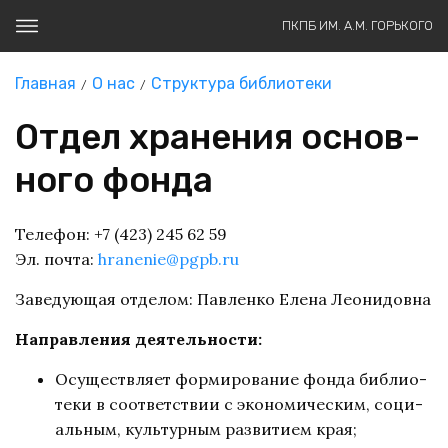
ПКПБ ИМ. А.М. ГОРЬКОГО
Главная
О нас
Структура библиотеки
От­дел хра­не­ния ос­нов­
но­го фон­да
Телефон: +7 (423) 245 62 59
Эл. почта:
hranenie@pgpb.ru
Заведующая отделом: Павленко Елена Леонидовна
Направления деятельности:
Осу­ществ­ля­ет фор­ми­ро­ва­ние фон­да биб­лио­
те­ки в со­от­вет­ствии с эко­но­ми­че­ским, со­ци­
аль­ным, куль­тур­ным раз­ви­ти­ем края;