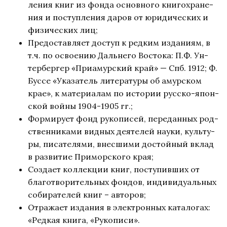
ле­ния книг из фон­да ос­нов­но­го кни­го­хра­не­
ния и по­ступ­ле­ния да­ров от юри­ди­че­ских и
физи­че­ских лиц;
Предо­став­ля­ет до­ступ к ред­ким из­да­ни­ям, в
т.ч. по осво­е­нию Даль­не­го Во­сто­ка: П.Ф. Ун­
тер­бер­гер «При­амур­ский край» — Спб. 1912; Ф.
Бус­се «Ука­за­тель ли­те­ра­ту­ры об амур­ском
крае», к ма­те­ри­а­лам по ис­то­рии рус­ско-япон­
ской вой­ны 1904-1905 гг.;
Фор­ми­ру­ет фонд ру­ко­пи­сей, пе­ре­дан­ных род­
ствен­ни­ка­ми вид­ных де­я­те­лей на­у­ки, куль­ту­
ры, пи­са­те­ля­ми, внес­ши­ми до­стой­ный вклад
в раз­ви­тие При­мор­ско­го края;
Со­зда­ет кол­лек­ции книг, по­сту­пив­ших от
бла­го­тво­ри­тель­ных фон­дов, ин­ди­ви­ду­аль­ных
со­би­ра­те­лей книг – ав­то­ров;
От­ра­жа­ет из­да­ния в элек­трон­ных ка­та­ло­гах:
«Ред­кая кни­га, «Ру­ко­пи­си».