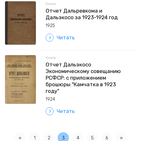
Книга
Отчет Дальревкома и
Дальэкосо за 1923-1924 год
1925
Читать
Книга
Отчет Дальэкосо
Экономическому совещанию
РСФСР: с приложением
брошюры "Камчатка в 1923
году"
1924
Читать
«
1
2
3
4
5
6
»