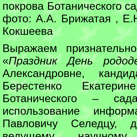
покрова Ботанического с
фото: А.А. Брижатая , Е.
Кокшеева
Выражаем признательно
«
Праздник День родод
Александровне, канди
Берестенко Екатерин
Ботанического – сад
использование инфор
Павловичу Селедцу, д
ведущему научному 