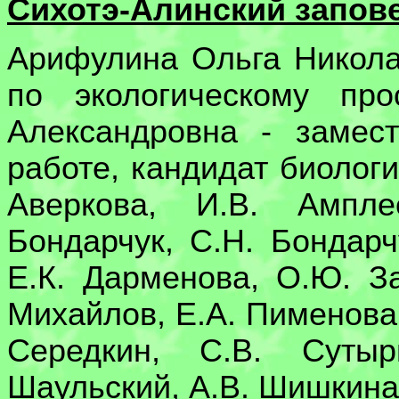
Сихотэ-Алинский запов
Арифулина Ольга Никола
по экологическому пр
Александровна - замес
работе, кандидат биологи
Аверкова, И.В. Ампле
Бондарчук, С.Н. Бондарч
Е.К. Дарменова, О.Ю. З
Михайлов, Е.А. Пименова,
Середкин, С.В. Сутыр
Шаульский, А.В. Шишкина