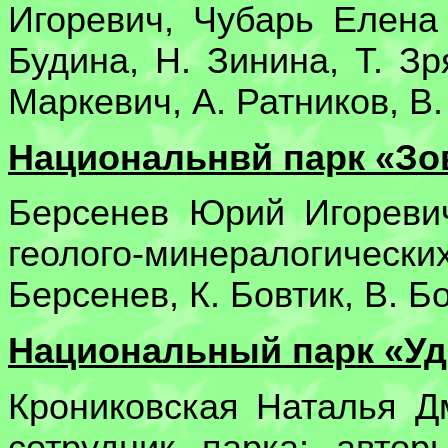
Игоревич, Чубарь Елена
Будина, Н. Зинина, Т. Зр
Маркевич, А. Ратников, В
Национальнвй парк «Зов
Берсенев Юрий Игоревич
геолого-минералогиче
Берсенев, К. Бовтик, В. 
Национальный парк «Удэ
Крониковская Наталья Д
сотрудник парка; автор