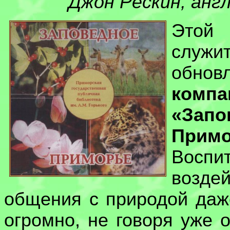
Джон Рескин, англ
Этой
служи
обнов
компа
«Запо
Примо
Воспи
воздей
общения с природой даж
огромно, не говоря уже 